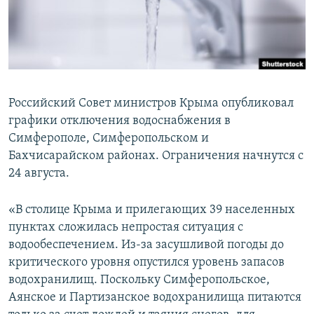
ПРИСОЕДИНЯЙТЕСЬ!
ПОБЕДИТЕЛЕЙ НЕ СУДЯТ?
КРЫМ.НЕПОКОРЕННЫЙ
ELIFBE
УКРАИНСКАЯ ПРОБЛЕМА КРЫМА
Российский Совет министров Крыма опубликовал
Все сайты RFE/RL
графики отключения водоснабжения в
Симферополе, Симферопольском и
Бахчисарайском районах. Ограничения начнутся с
24 августа.
«В столице Крыма и прилегающих 39 населенных
пунктах сложилась непростая ситуация c
водообеспечением. Из-за засушливой погоды до
критического уровня опустился уровень запасов
водохранилищ. Поскольку Симферопольское,
Аянское и Партизанское водохранилища питаются