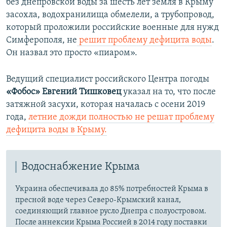
без днепровской воды за шесть лет земля в Крыму
720p
720p
1080p
засохла, водохранилища обмелели, а трубопровод,
1080p
который проложили российские военные для нужд
Симферополя, не
решит проблему дефицита воды
.
Он назвал это просто «пиаром».
Ведущий специалист российского Центра погоды
«Фобос»
Евгений Тишковец
указал на то, что после
затяжной засухи, которая началась с осени 2019
года,
летние дожди полностью не решат проблему
дефицита воды в Крыму.
Водоснабжение Крыма
Украина обеспечивала до 85% потребностей Крыма в
пресной воде через Северо-Крымский канал,
соединяющий главное русло Днепра с полуостровом.
После аннексии Крыма Россией в 2014 году поставки