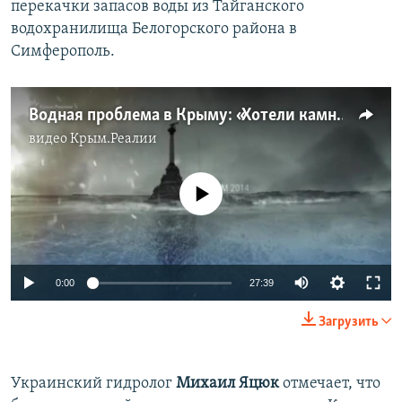
перекачки запасов воды из Тайганского
водохранилища Белогорского района в
Симферополь.
Водная проблема в Крыму: «Хотели камни с неба, а летят булыжники» | Крым.Реалии ТВ (видео)
видео
Крым.Реалии
No media source currently available
Auto
0:00
27:39
240p
Загрузить
360p
Auto
240p
360p
480p
480p
Украинский гидролог
Михаил Яцюк
отмечает, что