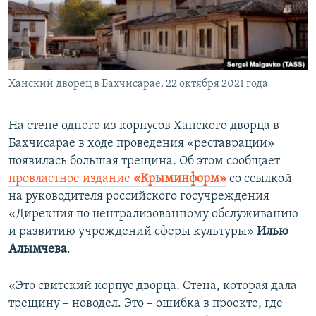
ПРИСОЕДИНЯЙТЕСЬ!
ПОБЕДИТЕЛЕЙ НЕ СУДЯТ?
КРЫМ.НЕПОКОРЕННЫЙ
ELIFBE
Ханский дворец в Бахчисарае, 22 октября 2021 года
УКРАИНСКАЯ ПРОБЛЕМА КРЫМА
Все сайты RFE/RL
На стене одного из корпусов Ханского дворца в
Бахчисарае в ходе проведения «реставрации»
появилась большая трещина. Об этом сообщает
провластное издание
«Крыминформ»
со ссылкой
на руководителя российского госучреждения
«Дирекция по централизованному обслуживанию
и развитию учреждений сферы культуры»
Илью
Алымчева
.
«Это свитский корпус дворца. Стена, которая дала
трещину – новодел. Это – ошибка в проекте, где