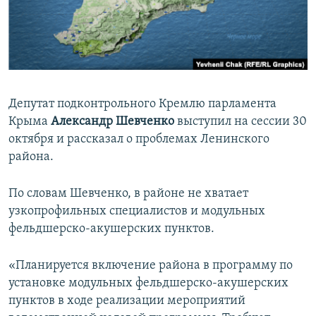
ПРИСОЕДИНЯЙТЕСЬ!
ПОБЕДИТЕЛЕЙ НЕ СУДЯТ?
КРЫМ.НЕПОКОРЕННЫЙ
ELIFBE
УКРАИНСКАЯ ПРОБЛЕМА КРЫМА
Депутат подконтрольного Кремлю парламента
Все сайты RFE/RL
Крыма
Александр Шевченко
выступил на сессии 30
октября и рассказал о проблемах Ленинского
района.
По словам Шевченко, в районе не хватает
узкопрофильных специалистов и модульных
фельдшерско-акушерских пунктов.
«Планируется включение района в программу по
установке модульных фельдшерско-акушерских
пунктов в ходе реализации мероприятий