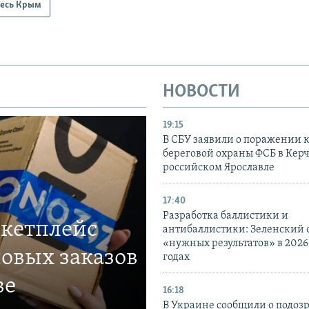
есь Крым
НОВОСТИ
19:15
В СБУ заявили о поражении 
береговой охраны ФСБ в Керч
российском Ярославле
17:40
Разработка баллистики и
ркетплейс
антибаллистики: Зеленский
«нужных результатов» в 2026
овых заказов
годах
ве
16:18
В Украине сообщили о подоз