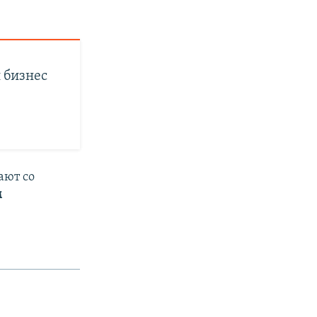
 бизнес
ают со
м