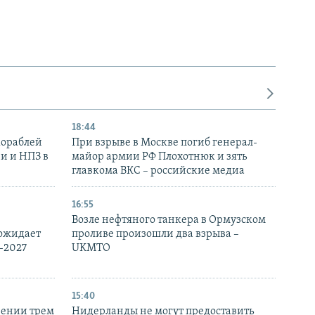
18:44
кораблей
При взрыве в Москве погиб генерал-
и и НПЗ в
майор армии РФ Плохотнюк и зять
главкома ВКС – российские медиа
16:55
Возле нефтяного танкера в Ормузском
 ожидает
проливе произошли два взрыва –
-2027
UKMTO
15:40
рении трем
Нидерланды не могут предоставить