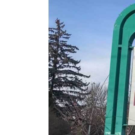
ПОБЕДИТЕЛЕЙ НЕ СУДЯТ?
КРЫМ.НЕПОКОРЕННЫЙ
ELIFBE
УКРАИНСКАЯ ПРОБЛЕМА КРЫМА