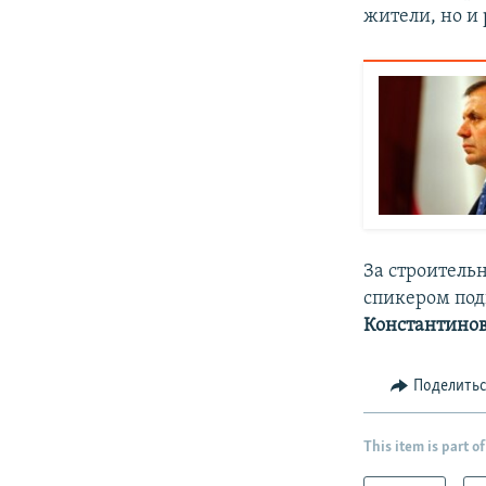
жители, но и
За строитель
спикером по
Константино
Поделить
This item is part of