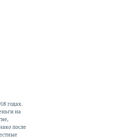
18 годах.
деньги на
тие,
нако после
местные