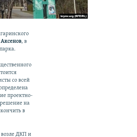
агаринского
 Аксенов
, в
парка.
общественного
стоится
исты со всей
 определена
ние проектно-
азрешение на
акончить в
 возле ДКП и