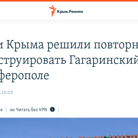
и Крыма решили повтор
струировать Гагарински
ферополе
 15:03
ся
Читать без VPN