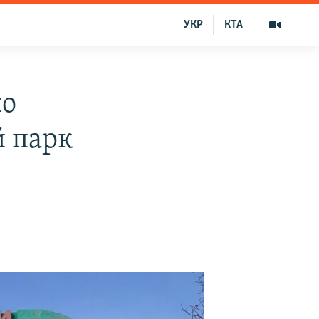
УКР
КТА
но
й парк