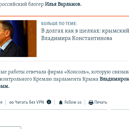
 российский блогер
Илья Варламов.
БОЛЬШЕ ПО ТЕМЕ:
В долгах как в шелках: крымский
Владимира Константинова
ные работы отвечала фирма «Консоль», которую связыв
дконтрольного Кремлю парламента Крыма
Владимиро
вым.
ся
Читать без VPN
Follow us
Печать