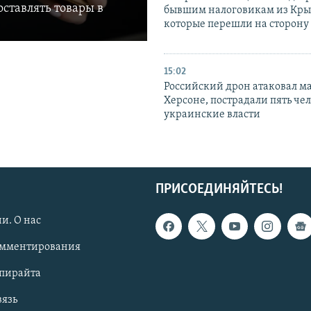
ставлять товары в
бывшим налоговикам из Кры
которые перешли на сторону
15:02
Российский дрон атаковал м
Херсоне, пострадали пять чел
украинские власти
ПРИСОЕДИНЯЙТЕСЬ!
и. О нас
омментирования
опирайта
вязь