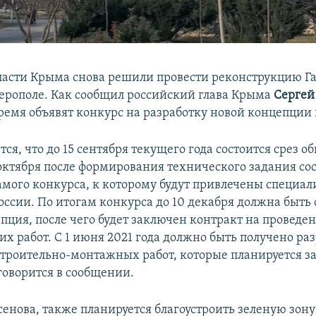
ласти Крыма снова решили провести реконструкцию Г
ерополе. Как сообщил российский глава Крыма
Сергей
емя объявят конкурс на разработку новой концепции 
ся, что до 15 сентября текущего года состоится срез 
 октября после формирования технического задания со
амого конкурса, к которому будут привлечены специал
оссии. По итогам конкурса до 10 декабря должна быть
пция, после чего будет заключен контракт на проведе
их работ. С 1 июня 2021 года должно быть получено р
троительно-монтажных работ, которые планируется з
 говорится в сообщении.
сенова, также планируется благоустроить зеленую зону