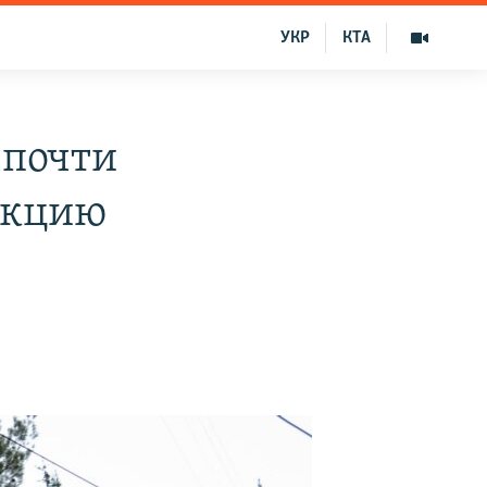
УКР
КТА
 почти
укцию