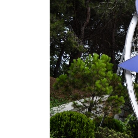
ПОБЕДИТЕЛЕЙ НЕ СУДЯТ?
КРЫМ.НЕПОКОРЕННЫЙ
ELIFBE
УКРАИНСКАЯ ПРОБЛЕМА КРЫМА