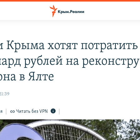
и Крыма хотят потратить
ард рублей на реконстр
она в Ялте
21:39
ся
Читать без VPN