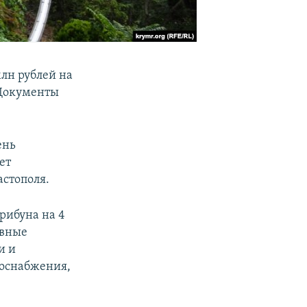
лн рублей на
 Документы
ень
ет
стополя.
рибуна на 4
ивные
и и
зоснабжения,