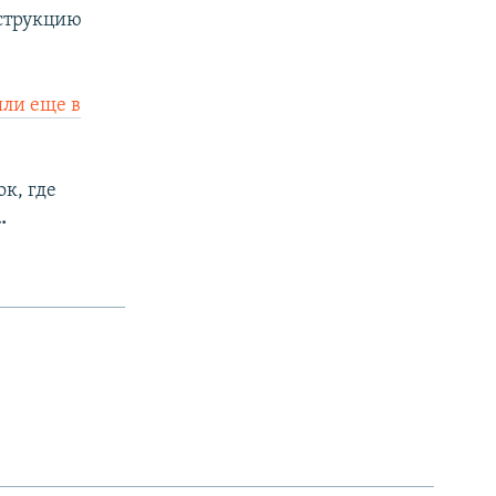
нструкцию
яли еще в
ок, где
.