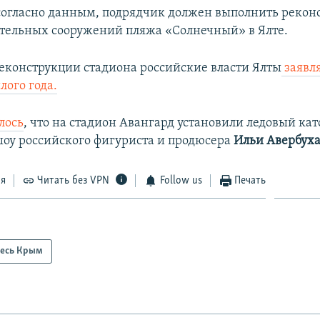
 согласно данным, подрядчик должен выполнить реко
тельных сооружений пляжа «Солнечный» в Ялте.
реконструкции стадиона российские власти Ялты
заявл
лого года.
лось
, что на стадион Авангард установили ледовый кат
оу российского фигуриста и продюсера
Ильи Авербуха
ся
Читать без VPN
Follow us
Печать
есь Крым