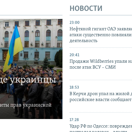
НОВОСТИ
23:00
Нефтяной гигант ОАЭ заявляе
атаки существенно повлияли 
деятельность
20:41
Продажи Wildberries упали н
после атак ВСУ – СМИ
где украинцы
18:53
В Керчи дрон упал на жилой 
российские власти сообщают
щиты прав украинской
17:28
Удар РФ по Одессе: поврежде