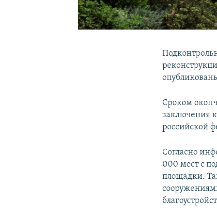
Подконтрольн
реконструкци
опубликованы
Сроком оконча
заключения к
российской ф
Согласно инф
000 мест с п
площадки. Та
сооружениями
благоустройс