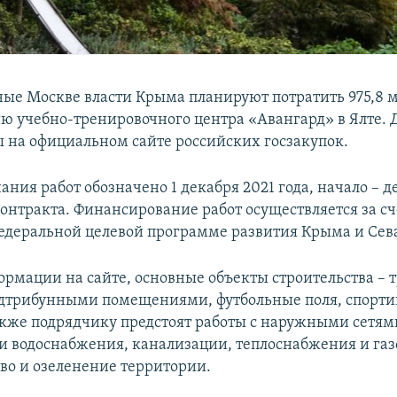
ые Москве власти Крыма планируют потратить 975,8 м
ю учебно-тренировочного центра «Авангард» в Ялте.
 на официальном сайте российских госзакупок.
ния работ обозначено 1 декабря 2021 года, начало – д
онтракта. Финансирование работ осуществляется за сч
едеральной целевой программе развития Крыма и Сева
ормации на сайте, основные объекты строительства – т
одтрибунными помещениями, футбольные поля, спорт
кже подрядчику предстоят работы с наружными сетям
 водоснабжения, канализации, теплоснабжения и га
тво и озеленение территории.