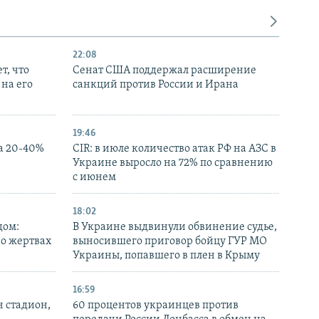
22:08
т, что
Сенат США поддержал расширение
на его
санкций против России и Ирана
19:46
а 20-40%
CIR: в июле количество атак РФ на АЗС в
Украине выросло на 72% по сравнению
с июнем
18:02
дом:
В Украине выдвинули обвинение судье,
 о жертвах
выносившего приговор бойцу ГУР МО
Украины, попавшего в плен в Крыму
16:59
н стадион,
60 процентов украинцев против