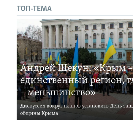
ТОП-ТЕМА
Андрей Щекун: «Крым –
единственный регион, 
– меньшинство»
Дискуссия вокруг планов установить День за
общины Крыма