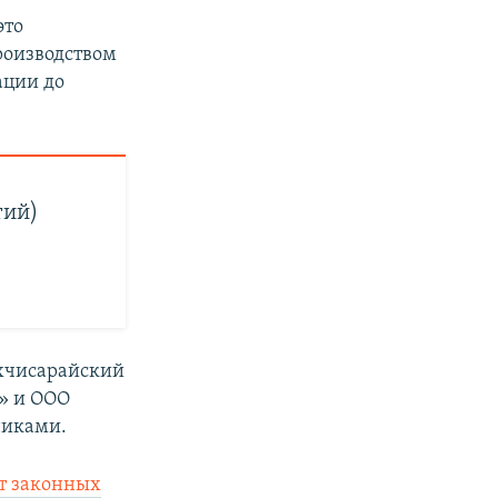
это
роизводством
ации до
тий)
ахчисарайский
» и ООО
никами.
т законных