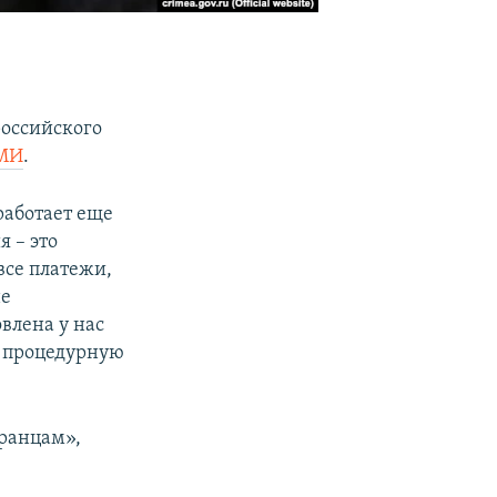
российского
МИ
.
работает еще
 – это
все платежи,
не
влена у нас
ю процедурную
ранцам»,