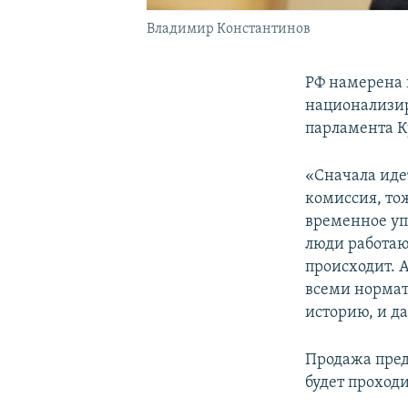
Владимир Константинов
РФ намерена 
национализир
парламента 
«Сначала иде
комиссия, то
временное уп
люди работают
происходит. 
всеми нормат
историю, и да
Продажа пре
будет проход