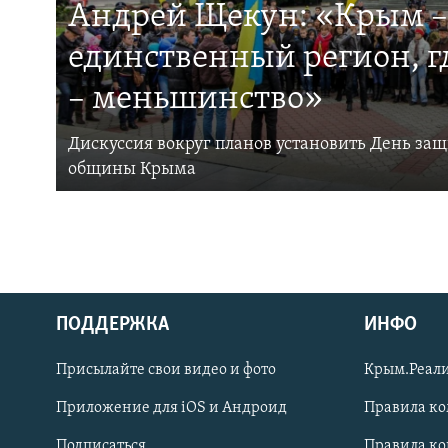
Андрей Щекун: «Крым –
единственный регион, 
– меньшинство»
Дискуссия вокруг планов установить День за
общины Крыма
ПОДДЕРЖКА
ИНФО
Українською
Присылайте свои видео и фото
Крым.Реали
Qırımtatar
Приложение для iOS и Андроид
Правила к
Подписаться
Правила к