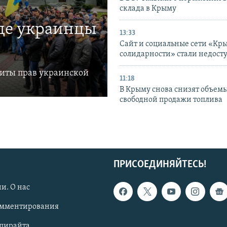
склада в Крыму
где украинцы
13:33
Сайт и социальные сети «Кр
солидарности» стали недост
щиты прав украинской
11:18
В Крыму снова снизят объем
свободной продажи топлива
ПРИСОЕДИНЯЙТЕСЬ!
и. О нас
омментирования
опирайта