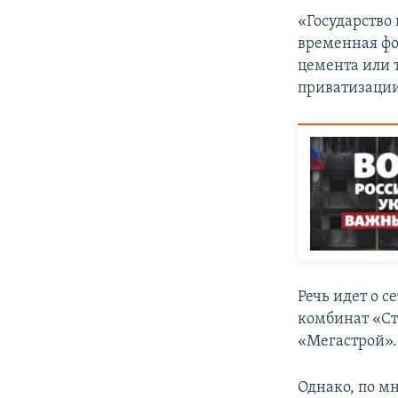
«Государство
временная фо
цемента или 
приватизации
Речь идет о 
комбинат «Ст
«Мегастрой».
Однако, по м