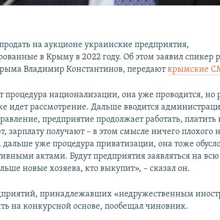
продать на аукционе украинские предприятия,
ованные в Крыму в 2022 году. Об этом заявил спикер 
Крыма Владимир Константинов, передают
крымские С
т процедура национализации, она уже проводится, но 
же идет рассмотрение. Дальше вводится администрация
равление, предприятие продолжает работать, платить 
, зарплату получают – в этом смысле ничего плохого 
А дальше уже процедура приватизации, она тоже обусло
ивными актами. Будут предприятия заявляться на вс
льше новые хозяева, кто выкупит», – сказал он.
дприятий, принадлежавших «недружественным иност
ить на конкурсной основе, пообещал чиновник.