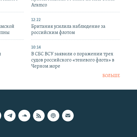
Aramco
12:22
ымской
Британия усилила наблюдение за
упны
российским флотом
10:14
ы
В СБС ВСУ заявили о поражении трех
судов российского «теневого флота» в
Черном море
БОЛЬШЕ