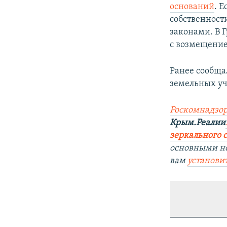
оснований
. 
собственност
законами. В 
с возмещение
Ранее сообщал
земельных уча
Роскомнадзор
Крым.Реалии
зеркального са
основными н
вам
установи