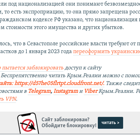
Если под национализацией они понимают безвозмездно
и, то есть экспроприацию, то она прямо запрещена ро
Гражданском кодексе РФ указано, что национализация
м стоимости этого имущества и других убытков.
ось, что в Севастополе российские власти требуют от 
стков до 1 января 2023 года
переоформить украински
 пытается заблокировать
доступ к сайту
.
Беспрепятственно читать Крым.Реалии можно с пом
йта: https://d57he05flrtpt.cloudfront.net/.
Также следит
овостями в
Telegram
,
Instagram
и
Viber
Крым.Реалии. 
ть VPN
.
Сайт заблокирован?
читать >
Обойдите блокировку!