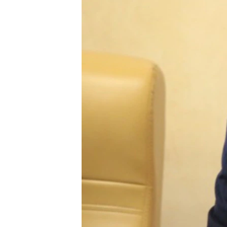
ПОБЕДИТЕЛЕЙ НЕ СУДЯТ?
КРЫМ.НЕПОКОРЕННЫЙ
ELIFBE
УКРАИНСКАЯ ПРОБЛЕМА КРЫМА