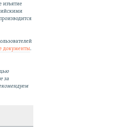
е изъятие
ссийскими
 производится
пользователей
е документы
.
ощью
е за
Рекомендуем