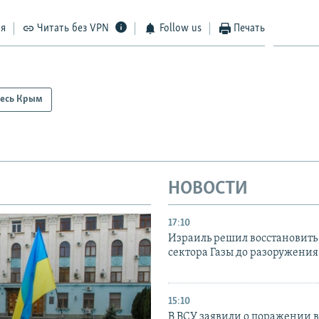
ся
Читать без VPN
Follow us
Печать
есь Крым
НОВОСТИ
17:10
Израиль решил восстановить 
сектора Газы до разоружени
15:10
В ВСУ заявили о поражении 