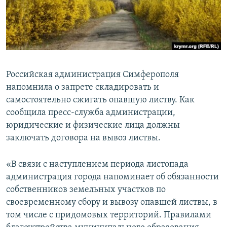
ПРИСОЕДИНЯЙТЕСЬ!
ПОБЕДИТЕЛЕЙ НЕ СУДЯТ?
КРЫМ.НЕПОКОРЕННЫЙ
ELIFBE
УКРАИНСКАЯ ПРОБЛЕМА КРЫМА
Российская администрация Симферополя
Все сайты RFE/RL
напомнила о запрете складировать и
самостоятельно сжигать опавшую листву. Как
сообщила пресс-служба администрации,
юридические и физические лица должны
заключать договора на вывоз листвы.
«В связи с наступлением периода листопада
администрация города напоминает об обязанности
собственников земельных участков по
своевременному сбору и вывозу опавшей листвы, в
том числе с придомовых территорий. Правилами