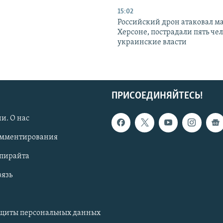
15:02
Российский дрон атаковал м
Херсоне, пострадали пять чел
украинские власти
ПРИСОЕДИНЯЙТЕСЬ!
и. О нас
омментирования
опирайта
вязь
ащиты персональных данных