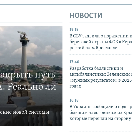
НОВОСТИ
19:15
В СБУ заявили о поражении 
береговой охраны ФСБ в Керч
российском Ярославле
17:40
Разработка баллистики и
закрыть путь
антибаллистики: Зеленский
«нужных результатов» в 2026
. Реально ли
годах
16:18
В Украине сообщили о подоз
ление новой системы
бывшим налоговикам из Кры
которые перешли на сторону