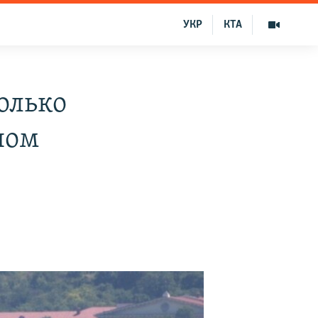
УКР
КТА
олько
ном