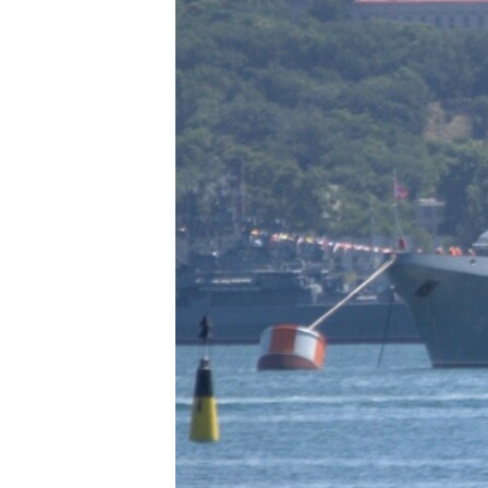
ПОБЕДИТЕЛЕЙ НЕ СУДЯТ?
КРЫМ.НЕПОКОРЕННЫЙ
ELIFBE
УКРАИНСКАЯ ПРОБЛЕМА КРЫМА