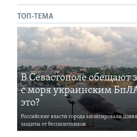
ТОП-ТЕМА
В Севастополе обещают 
с моря украинским БпЛА
это?
Российские власти города анонсировали появ
защиты от беспилотников