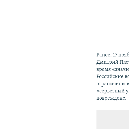
Ранее, 17 но
Дмитрий Плет
время «значи
Российские в
ограничены в
«серьезный ущ
повреждено.