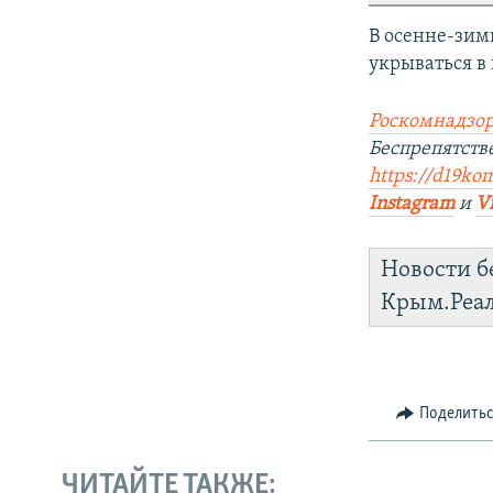
В осенне-зим
укрываться в
Роскомнадзор
Беспрепятст
https://d19ko
Instagram
и
V
Новости б
Крым.Реа
Поделить
ЧИТАЙТЕ ТАКЖЕ: