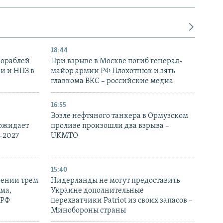
18:44
кораблей
При взрыве в Москве погиб генерал-
и и НПЗ в
майор армии РФ Плохотнюк и зять
главкома ВКС – российские медиа
16:55
Возле нефтяного танкера в Ормузском
 ожидает
проливе произошли два взрыва –
-2027
UKMTO
15:40
рении трем
Нидерланды не могут предоставить
ма,
Украине дополнительные
 РФ
перехватчики Patriot из своих запасов –
Минобороны страны