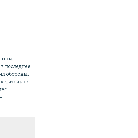
раины
 в последнее
ил обороны.
начительно
нес
–