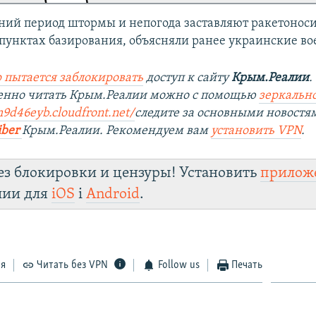
ний период штормы и непогода заставляют ракетонос
 пунктах базирования, объясняли ранее украинские в
 пытается заблокировать
доступ к сайту
Крым.Реалии
.
венно читать Крым.Реалии можно с помощью
зеркально
m9d46eyb.cloudfront.net/
следите за основными новостя
iber
Крым.Реалии. Рекомендуем вам
установить VPN
.
ез блокировки и цензуры! Установить
прилож
лии для
iOS
і
Android
.
ся
Читать без VPN
Follow us
Печать