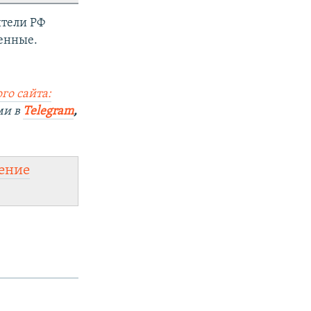
ители РФ
оенные.
го сайта:
ми в
Telegram
,
ение