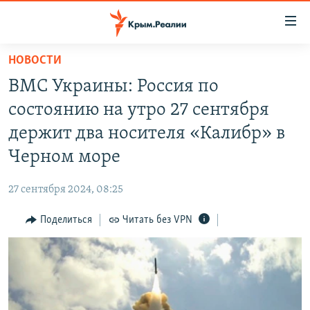
Доступность
ссылки
Вернуться
НОВОСТИ
к
НОВОСТИ
ВМС Украины: Россия по
основному
СПЕЦПРОЕКТЫ
содержанию
состоянию на утро 27 сентября
ВОДА
Вернутся
ГРУЗ 200
держит два носителя «Калибр» в
к
ИСТОРИЯ
КАРТА ВОЕННЫХ ОБЪЕКТОВ КРЫМА
Черном море
главной
ЕЩЕ
11 ЛЕТ ОККУПАЦИИ КРЫМА. 11 ИСТОРИЙ СОПРОТИВЛЕНИЯ
навигации
27 сентября 2024, 08:25
Вернутся
РАДІО СВОБОДА
ИНТЕРАКТИВ
к
Поделиться
Читать без VPN
КАК ОБОЙТИ БЛОКИРОВКУ
ИНФОГРАФИКА
поиску
ТЕЛЕПРОЕКТ КРЫМ.РЕАЛИИ
Українською
СОВЕТЫ ПРАВОЗАЩИТНИКОВ
Qırımtatar
ПРОПАВШИЕ БЕЗ ВЕСТИ