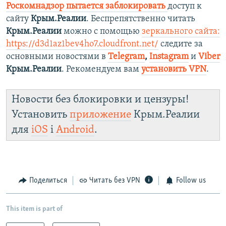
Роскомнадзор пытается заблокировать
доступ к
сайту
Крым.Реалии
. Беспрепятственно читать
Крым.Реалии
можно с помощью
зеркального сайта:
https://d3d1az1bev4ho7.cloudfront.net/
следите за
основными новостями в
Telegram
,
Instagram
и
Viber
Крым.Реалии
. Рекомендуем вам
установить VPN
.
Новости без блокировки и цензуры!
Установить
приложение
Крым.Реалии
для
iOS
і
Android
.
Поделиться
Читать без VPN
Follow us
This item is part of