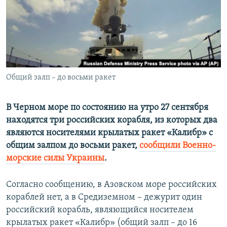
ПРИСОЕДИНЯЙТЕСЬ!
ПОБЕДИТЕЛЕЙ НЕ СУДЯТ?
КРЫМ.НЕПОКОРЕННЫЙ
ELIFBE
УКРАИНСКАЯ ПРОБЛЕМА КРЫМА
Все сайты RFE/RL
Общий залп – до восьми ракет
В Черном море по состоянию на утро 27 сентября
находятся три российских корабля, из которых два
являются носителями крылатых ракет «Калибр» с
общим залпом до восьми ракет,
сообщили Военно-
морские силы Украины
.
Согласно сообщению, в Азовском море российских
кораблей нет, а в Средиземном – дежурит один
российский корабль, являющийся носителем
крылатых ракет «Калибр» (общий залп – до 16