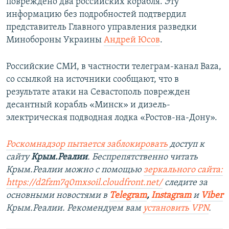
повреждено два российских корабля. Эту
информацию без подробностей подтвердил
представитель Главного управления разведки
Минобороны Украины
Андрей Юсов
.
Российские СМИ, в частности телеграм-канал Baza,
со ссылкой на источники сообщают, что в
результате атаки на Севастополь поврежден
десантный корабль «Минск» и дизель-
электрическая подводная лодка «Ростов-на-Дону».
Роскомнадзор пытается заблокировать
доступ к
сайту
Крым.Реалии
. Беспрепятственно читать
Крым.Реалии можно с помощью
зеркального сайта:
https://d2fzm7q0mxsoil.cloudfront.net/
следите за
основными новостями в
Telegram
,
Instagram
и
Viber
Крым.Реалии. Рекомендуем вам
установить VPN
.