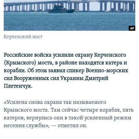
ПРИСОЕДИНЯЙТЕСЬ!
ПОБЕДИТЕЛЕЙ НЕ СУДЯТ?
КРЫМ.НЕПОКОРЕННЫЙ
ELIFBE
Керченский мост
УКРАИНСКАЯ ПРОБЛЕМА КРЫМА
Все сайты RFE/RL
Российские войска усилили охрану Керченского
(Крымского) моста, в районе находятся катера и
корабли. Об этом заявил спикер Военно-морских
сил Вооруженных сил Украины Дмитрий
Плетенчук.
«Усилена снова охрана так называемого
Крымского моста. Там сейчас четыре корабля, пять
катеров, вернулись они в такой усиленный режим
несения службы», — отметил он.