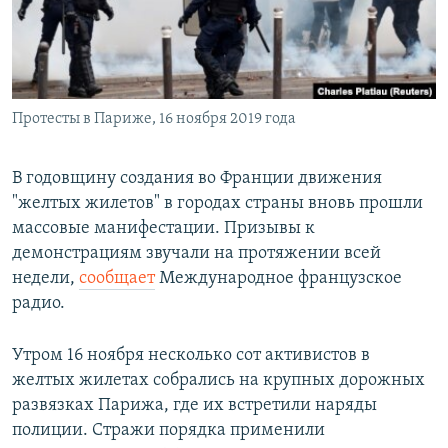
ПРИСОЕДИНЯЙТЕСЬ!
ПОБЕДИТЕЛЕЙ НЕ СУДЯТ?
КРЫМ.НЕПОКОРЕННЫЙ
ELIFBE
Протесты в Париже, 16 ноября 2019 года
УКРАИНСКАЯ ПРОБЛЕМА КРЫМА
Все сайты RFE/RL
В годовщину создания во Франции движения
"желтых жилетов" в городах страны вновь прошли
массовые манифестации. Призывы к
демонстрациям звучали на протяжении всей
недели,
сообщает
Международное французское
радио.
Утром 16 ноября несколько сот активистов в
желтых жилетах собрались на крупных дорожных
развязках Парижа, где их встретили наряды
полиции. Стражи порядка применили