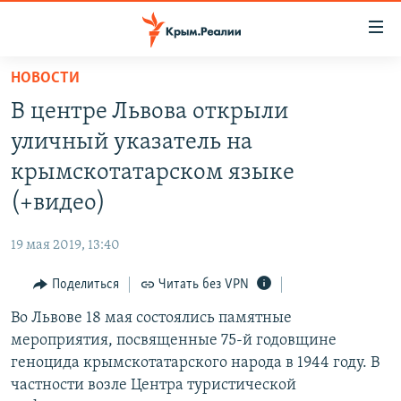
Доступность
ссылки
Вернуться
НОВОСТИ
к
НОВОСТИ
В центре Львова открыли
основному
СПЕЦПРОЕКТЫ
содержанию
уличный указатель на
ВОДА
Вернутся
ГРУЗ 200
крымскотатарском языке
к
ИСТОРИЯ
КАРТА ВОЕННЫХ ОБЪЕКТОВ КРЫМА
(+видео)
главной
ЕЩЕ
11 ЛЕТ ОККУПАЦИИ КРЫМА. 11 ИСТОРИЙ СОПРОТИВЛЕНИЯ
навигации
19 мая 2019, 13:40
Вернутся
РАДІО СВОБОДА
ИНТЕРАКТИВ
к
Поделиться
Читать без VPN
КАК ОБОЙТИ БЛОКИРОВКУ
ИНФОГРАФИКА
поиску
Во Львове 18 мая состоялись памятные
ТЕЛЕПРОЕКТ КРЫМ.РЕАЛИИ
Українською
мероприятия, посвященные 75-й годовщине
СОВЕТЫ ПРАВОЗАЩИТНИКОВ
геноцида крымскотатарского народа в 1944 году. В
Qırımtatar
частности возле Центра туристической
ПРОПАВШИЕ БЕЗ ВЕСТИ