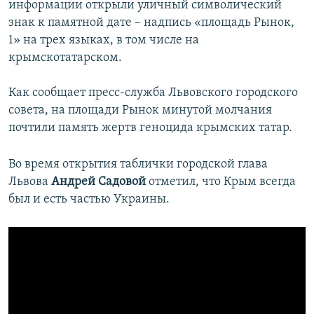
информации открыли уличный символический
ПРИСОЕДИНЯЙТЕСЬ!
ПОБЕДИТЕЛЕЙ НЕ СУДЯТ?
знак к памятной дате – надпись «площадь Рынок,
КРЫМ.НЕПОКОРЕННЫЙ
1» на трех языках, в том числе на
крымскотатарском.
ELIFBE
УКРАИНСКАЯ ПРОБЛЕМА КРЫМА
Как сообщает пресс-служба Львовского городского
Все сайты RFE/RL
совета, на площади Рынок минутой молчания
почтили память жертв геноцида крымских татар.
Во время открытия таблички городской глава
Львова
Андрей Садовой
отметил, что Крым всегда
был и есть частью Украины.