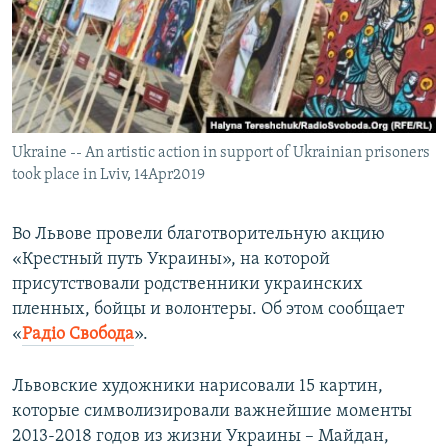
ПРИСОЕДИНЯЙТЕСЬ!
ПОБЕДИТЕЛЕЙ НЕ СУДЯТ?
КРЫМ.НЕПОКОРЕННЫЙ
ELIFBE
УКРАИНСКАЯ ПРОБЛЕМА КРЫМА
Все сайты RFE/RL
Ukraine -- An artistic action in support of Ukrainian prisoners
took place in Lviv, 14Apr2019
Во Львове провели благотворительную акцию
«Крестный путь Украины», на которой
присутствовали родственники украинских
пленных, бойцы и волонтеры. Об этом сообщает
«
Радiо Свобода
».
Львовские художники нарисовали 15 картин,
которые символизировали важнейшие моменты
2013-2018 годов из жизни Украины – Майдан,