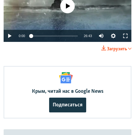
No media source currently available
Auto
0:00
26:43
240p
Загрузить
360p
Auto
240p
360p
480p
480p
720p
720p
1080p
1080p
Крым, читай нас в Google News
Подписаться