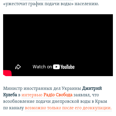
«ужесточат график подачи воды» населению.
Министр иностранных дел Украины
Дмитрий
Кулеба
в
интервью
Радіо Свобода
заявлял, что
возобновление подачи днепровской воды в Крым
по каналу
возможно только после его деоккупации.