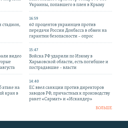
Украины, попавшего в плен в Крыму
16:59
н стадион,
60 процентов украинцев против
передачи России Донбасса в обмен на
гарантии безопасности – опрос
15:47
вали видео
Войска РФ ударили по Изюму в
торые
Харьковской области, есть погибшие и
 августа
пострадавшие – власти
14:40
 атаке на
ЕС ввел санкции против директоров
й кран в
заводов РФ, причастных к производству
ракет «Сармат» и «Искандер»
БОЛЬШЕ