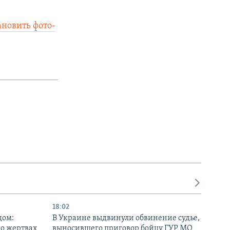
ановить фото-
18:02
дом:
В Украине выдвинули обвинение судье,
 о жертвах
выносившего приговор бойцу ГУР МО