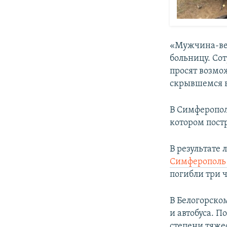
«Мужчина-вел
больницу. Со
просят возмо
скрывшемся в
В Симферопол
котором пост
В результате
Симферополь 
погибли три 
В Белогорско
и автобуса. П
степени тяже