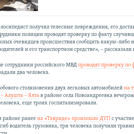
осипедист получил телесные повреждения, его доста
трудники полиции проводят проверку по факту случивш
жных очевидцев происшествия сообщить какую-либо 
одителей и его транспортном средстве», – рассказали 
е сотрудники российского МВД
проводят проверку по 
радали два человека.
 лобового столкновения двух легковых автомобилей
на т
– Алушта – Ялта
в районе села Новоандреевка вечером
человека, еще троих госпитализировали.
м районе ранее
на «Тавриде» произошло ДТП
с участи
огиб водитель грузовика, три человека получили трав
сти.