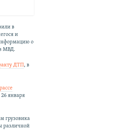
вили в
егося и
информацию о
в МВД.
факту ДТП
, в
рассе
 26 января
ем грузовика
мы различной