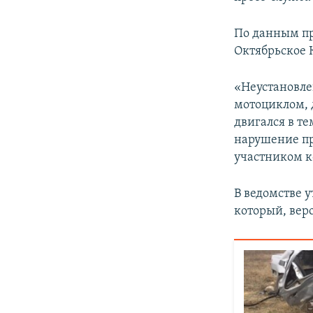
ПОБЕДИТЕЛЕЙ НЕ СУДЯТ?
КРЫМ.НЕПОКОРЕННЫЙ
По данным пр
Октябрьское 
ELIFBE
УКРАИНСКАЯ ПРОБЛЕМА КРЫМА
«Неустановле
мотоциклом, 
двигался в те
нарушение пр
участником ко
В ведомстве 
который, вер