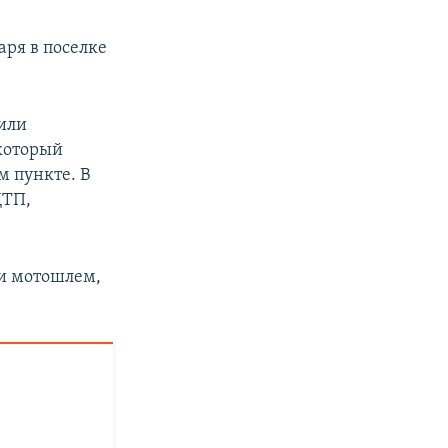
ря в поселке
или
 который
м пункте. В
ДТП,
ли мотошлем,