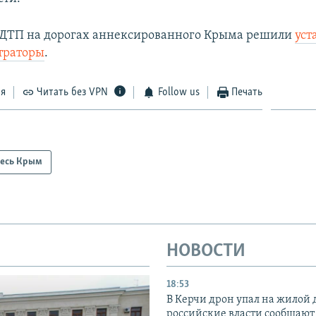
 ДТП на дорогах аннексированного Крыма решили
уст
траторы
.​
ся
Читать без VPN
Follow us
Печать
есь Крым
НОВОСТИ
18:53
В Керчи дрон упал на жилой 
российские власти сообщают