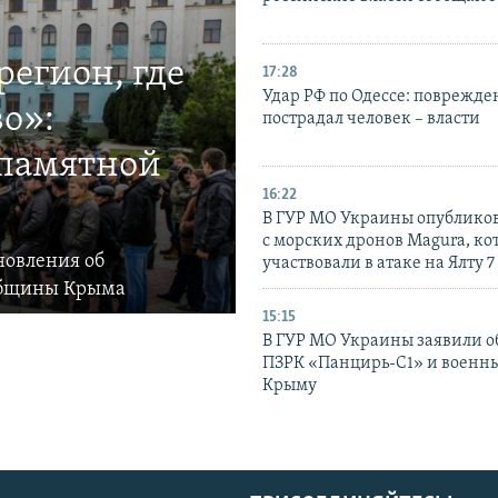
егион, где
17:28
Удар РФ по Одессе: поврежде
о»:
пострадал человек – власти
 памятной
16:22
В ГУР МО Украины опублико
с морских дронов Magura, ко
новления об
участвовали в атаке на Ялту 7
общины Крыма
15:15
В ГУР МО Украины заявили об
ПЗРК «Панцирь-С1» и военны
Крыму