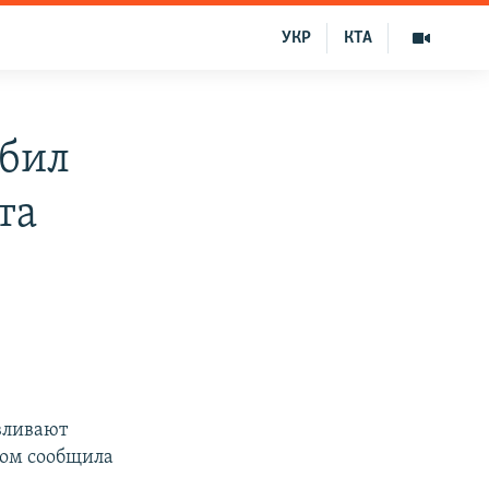
УКР
КТА
сбил
та
вливают
том сообщила