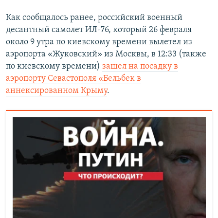
Auto
240p
360p
480p
480p
Как сообщалось ранее, российский военный
десантный самолет ИЛ-76, который 26 февраля
720p
720p
1080p
около 9 утра по киевскому времени вылетел из
1080p
аэропорта «Жуковский» из Москвы, в 12:33 (также
по киевскому времени)
зашел на посадку в
аэропорту Севастополя «Бельбек в
аннексированном Крыму
.