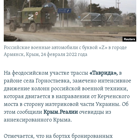
ПРИСОЕДИНЯЙТЕСЬ!
ПОБЕДИТЕЛЕЙ НЕ СУДЯТ?
КРЫМ.НЕПОКОРЕННЫЙ
ELIFBE
УКРАИНСКАЯ ПРОБЛЕМА КРЫМА
Все сайты RFE/RL
Российские военные автомобили с буквой «Z» в городе
Армянск, Крым, 24 февраля 2022 года
На феодосийском участке трассы
«Таврида»,
в
районе села Горностаевка, замечено интенсивное
движение колонн российской военной техники,
которая двигается в направлении от Керченского
моста в сторону материковой части Украины. Об
этом сообщили
Крым.Реалии
очевидцы из
аннексированного Крыма.
Отмечается, что на бортах бронированных