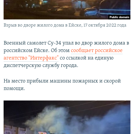
ПРИСОЕДИНЯЙТЕСЬ!
ПОБЕДИТЕЛЕЙ НЕ СУДЯТ?
КРЫМ.НЕПОКОРЕННЫЙ
Взрыв во дворе жилого дома в Ейске, 17 октября 2022 года
ELIFBE
УКРАИНСКАЯ ПРОБЛЕМА КРЫМА
Военный самолет Су-34 упал во двор жилого дома в
Все сайты RFE/RL
российском Ейске. Об этом
сообщает российское
агентство "Интерфакс"
со ссылкой на единую
диспетчерскую службу города.
На место прибыли машины пожарных и скорой
помощи.