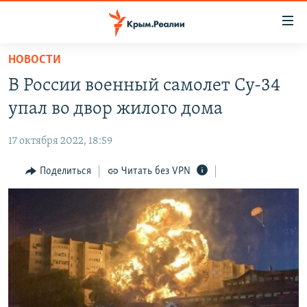
Доступность
ссылки
Вернуться
НОВОСТИ
к
НОВОСТИ
В России военный самолет Су-34
основному
СПЕЦПРОЕКТЫ
содержанию
упал во двор жилого дома
ВОДА
Вернутся
ГРУЗ 200
к
17 октября 2022, 18:59
ИСТОРИЯ
КАРТА ВОЕННЫХ ОБЪЕКТОВ КРЫМА
главной
ЕЩЕ
Поделиться
Читать без VPN
11 ЛЕТ ОККУПАЦИИ КРЫМА. 11 ИСТОРИЙ СОПРОТИВЛЕНИЯ
навигации
Вернутся
РАДІО СВОБОДА
ИНТЕРАКТИВ
к
КАК ОБОЙТИ БЛОКИРОВКУ
ИНФОГРАФИКА
поиску
ТЕЛЕПРОЕКТ КРЫМ.РЕАЛИИ
Українською
СОВЕТЫ ПРАВОЗАЩИТНИКОВ
Qırımtatar
ПРОПАВШИЕ БЕЗ ВЕСТИ