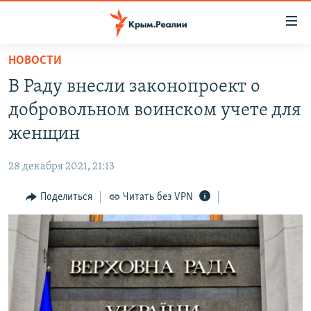
Доступность
ссылки
Вернуться
НОВОСТИ
к
НОВОСТИ
В Раду внесли законопроект о
основному
СПЕЦПРОЕКТЫ
содержанию
добровольном воинском учете для
ВОДА
Вернутся
ГРУЗ 200
женщин
к
ИСТОРИЯ
КАРТА ВОЕННЫХ ОБЪЕКТОВ КРЫМА
главной
28 декабря 2021, 21:13
ЕЩЕ
11 ЛЕТ ОККУПАЦИИ КРЫМА. 11 ИСТОРИЙ СОПРОТИВЛЕНИЯ
навигации
Вернутся
Поделиться
Читать без VPN
РАДІО СВОБОДА
ИНТЕРАКТИВ
к
КАК ОБОЙТИ БЛОКИРОВКУ
ИНФОГРАФИКА
поиску
ТЕЛЕПРОЕКТ КРЫМ.РЕАЛИИ
Українською
СОВЕТЫ ПРАВОЗАЩИТНИКОВ
Qırımtatar
ПРОПАВШИЕ БЕЗ ВЕСТИ