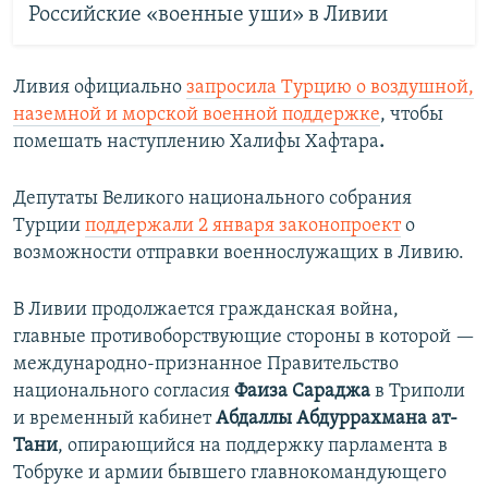
Российские «военные уши» в Ливии
Ливия официально
запросила Турцию о воздушной,
наземной и морской военной поддержке
, чтобы
помешать наступлению Халифы Хафтара
.
Депутаты Великого национального собрания
Турции
поддержали 2 января законопроект
о
возможности отправки военнослужащих в Ливию.
В Ливии продолжается гражданская война,
главные противоборствующие стороны в которой —
международно-признанное Правительство
национального согласия
Фаиза Сараджа
в Триполи
и временный кабинет
Абдаллы Абдуррахмана ат-
Тани
, опирающийся на поддержку парламента в
Тобруке и армии бывшего главнокомандующего