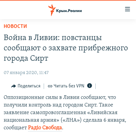
Доступность
ссылки
Вернуться
НОВОСТИ
к
НОВОСТИ
Война в Ливии: повстанцы
основному
СПЕЦПРОЕКТЫ
содержанию
сообщают о захвате прибрежного
ВОДА
Вернутся
ГРУЗ 200
города Сирт
к
ИСТОРИЯ
КАРТА ВОЕННЫХ ОБЪЕКТОВ КРЫМА
главной
07 января 2020, 11:47
ЕЩЕ
11 ЛЕТ ОККУПАЦИИ КРЫМА. 11 ИСТОРИЙ СОПРОТИВЛЕНИЯ
навигации
Вернутся
Поделиться
Читать без VPN
РАДІО СВОБОДА
ИНТЕРАКТИВ
к
Оппозиционные силы в Ливии сообщают, что
КАК ОБОЙТИ БЛОКИРОВКУ
ИНФОГРАФИКА
поиску
получили контроль над городом Сирт. Такое
ТЕЛЕПРОЕКТ КРЫМ.РЕАЛИИ
заявление самопровозглашенная «Ливийская
Українською
национальная армия» («ЛНА») сделала 6 января,
СОВЕТЫ ПРАВОЗАЩИТНИКОВ
Qırımtatar
сообщает
Радiо Свобода
.
ПРОПАВШИЕ БЕЗ ВЕСТИ