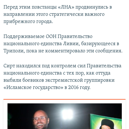
ПРИСОЕДИНЯЙТЕСЬ!
ПОБЕДИТЕЛЕЙ НЕ СУДЯТ?
Перед этим повстанцы «ЛНА» продвинулись в
направлении этого стратегически важного
КРЫМ.НЕПОКОРЕННЫЙ
прибрежного города.
ELIFBE
Поддерживаемое ООН Правительство
УКРАИНСКАЯ ПРОБЛЕМА КРЫМА
национального единства Ливии, базирующееся в
Все сайты RFE/RL
Триполи, пока не комментировало эти сообщения.
Сирт находился под контролем сил Правительства
национального единства с тех пор, как оттуда
выбили боевиков экстремистской группировки
«Исламское государство» в 2016 году.