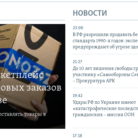
НОВОСТИ
23:00
В РФ разрешили продавать б
стандарта 1990-х годов: эксп
предупреждают об угрозе зд
21:27
До 10 лет лишения свободы г
ркетплейс
участнику «Самообороны Се
– Прокуратура АРК
овых заказов
19:42
ве
Удары РФ по Украине имеют
«катастрофические последст
ставлять товары в
гражданских – миссия ООН
17:18