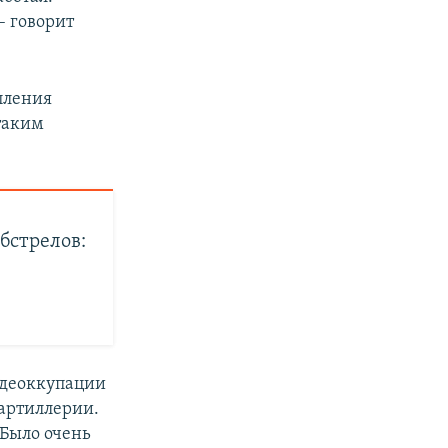
– говорит
пления
 таким
бстрелов:
е деоккупации
 артиллерии.
 Было очень