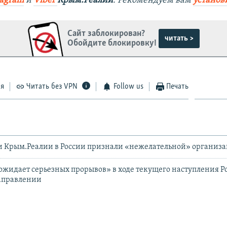
tagram
и
Viber
Крым.Реалии
. Рекомендуем вам
установ
Сайт заблокирован?
читать >
Обойдите блокировку!
ся
Читать без VPN
Follow us
Печать
и Крым.Реалии в России признали «нежелательной» организ
ожидает серьезных прорывов» в ходе текущего наступления Р
аправлении