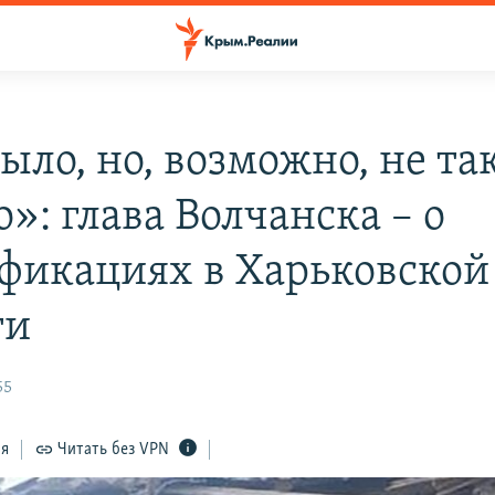
ыло, но, возможно, не та
»: глава Волчанска – о
фикациях в Харьковской
ти
55
ся
Читать без VPN