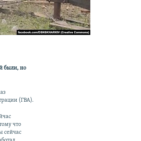
й были, но
маз
рации (ГВА).
йчас
тому что
ы сейчас
аботал.