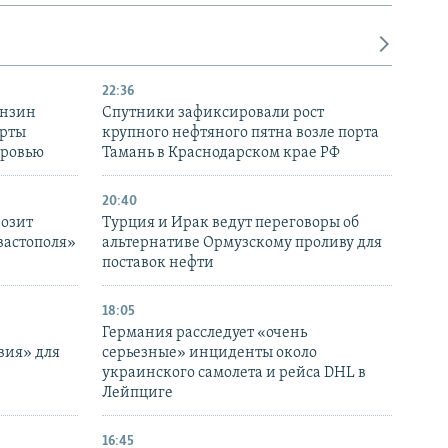
22:36
ензин
Спутники зафиксировали рост
ерты
крупного нефтяного пятна возле порта
оровью
Тамань в Краснодарском крае РФ
20:40
розит
Турция и Ирак ведут переговоры об
вастополя»
альтернативе Ормузскому проливу для
поставок нефти
18:05
Германия расследует «очень
вия» для
серьезные» инциденты около
украинского самолета и рейса DHL в
Лейпциге
16:45