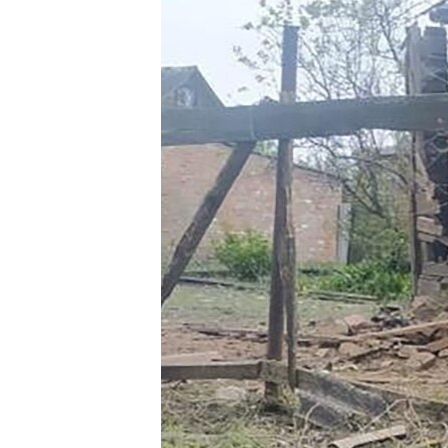
ПОБЕДИТЕЛЕЙ НЕ СУДЯТ?
КРЫМ.НЕПОКОРЕННЫЙ
ELIFBE
УКРАИНСКАЯ ПРОБЛЕМА КРЫМА