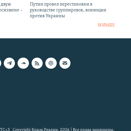
 двум
Путин провел перестановки в
госизмене –
руководстве группировок, воюющих
против Украины
БОЛЬШЕ
TC+3
Copyright Крым.Реалии, 2026 | Все права защищены.