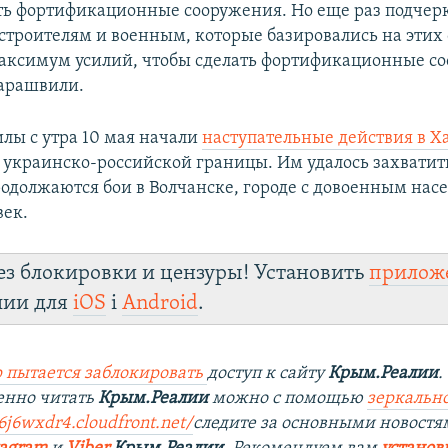
ть фортификационные сооружения. Но еще раз подчер
 строителям и военным, которые базировались на этих 
ксимум усилий, чтобы сделать фортификационные со
арашвили.
илы с утра 10 мая начали
наступательные действия в Х
 украинско-российской границы. Им удалось захватит
продолжаются бои в Волчанске, городе с довоенным нас
век.
ез блокировки и цензуры! Установить
прилож
лии для
iOS
і
Android
.
 пытается заблокировать
доступ к сайту
Крым.Реалии
.
енно читать
Крым.Реалии
можно с помощью
зеркально
6j6wxdr4.cloudfront.net/
следите за основными новостя