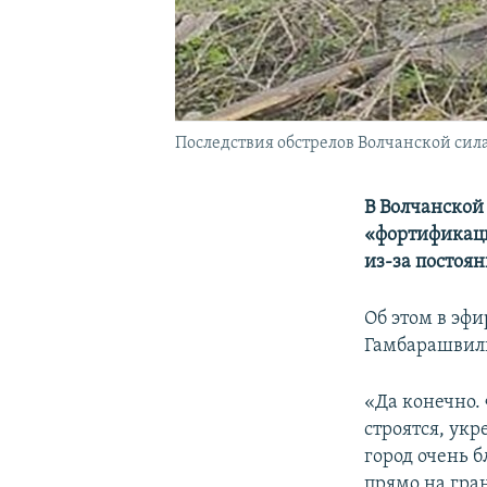
Последствия обстрелов Волчанской сил
В Волчанской
«фортификаци
из-за постоян
Об этом в эфи
Гамбарашвили
«Да конечно.
строятся, укр
город очень б
прямо на гран