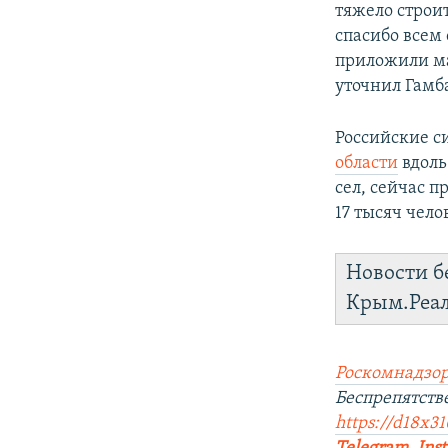
тяжело строи
спасибо всем
приложили ма
уточнил Гамб
Российские с
области
вдоль
сел, сейчас 
17 тысяч чело
Новости б
Крым.Реа
Роскомнадзор
Беспрепятств
https://d18x31