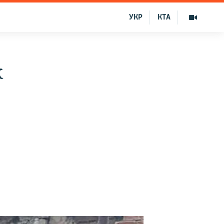
УКР
КТА
к