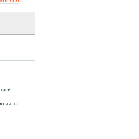
ить
VPN
.
ацией
оссии на