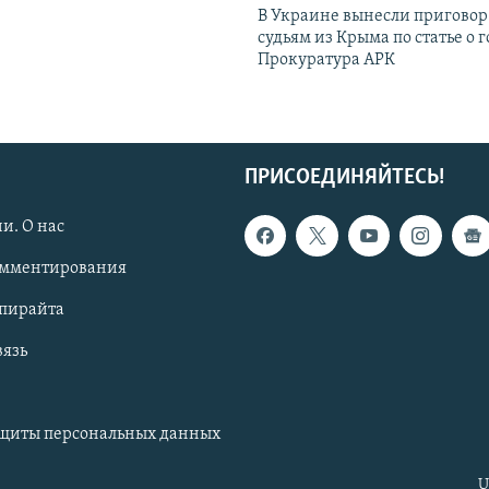
В Украине вынесли приговор
судьям из Крыма по статье о 
Прокуратура АРК
ПРИСОЕДИНЯЙТЕСЬ!
и. О нас
омментирования
опирайта
вязь
ащиты персональных данных
U