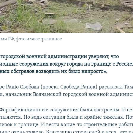
ами РФ, фото иллюстративное
 городской военной администрации уверяют, что
онные сооружения вокруг города на границе с Россие
ных обстрелов возводить их было непросто».
ре Радіо Свобода (проект Свобода.Ранок) рассказал Та
, начальник Волчанской городской военной админист
 Фортификационные сооружения были построены. И се
епляются. Но ведь ситуация была и крайне тяжелая. По
лизок к границе. И вести какие-то строительные работ
ице очень тяжело. Благодарю строителей и всех, кто р