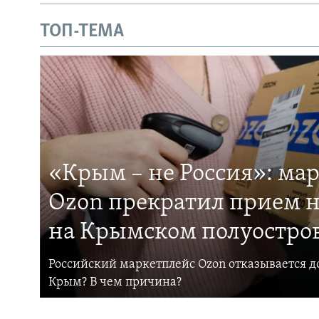
ТОП-ТЕМА
«Крым – не Россия»: ма
Ozon прекратил прием н
на Крымском полуостро
Российский маркетплейс Ozon отказывается до
Крым? В чем причина?