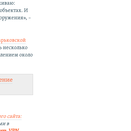
киваю:
объектах. И
оружения», –
арьковской
ь несколько
елением около
ение
го сайта:
ми в