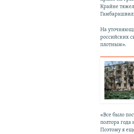
Крайне тяжело
Гамбарашвил
На уточняющи
российских си
плотным».
«Все было пос
полтора года
Поэтому я ещ