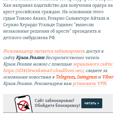
Хан направил ходатайство для получения ордера на
арест российских граждан. На основании этого
судьи Томоко Аканэ, Розарио Сальваторе Айтала и
Серхио Херардо Угальде Годинес "вынесли
незаконные решения об аресте" президента и
детского омбудсмена РФ.
Роскомнадзор пытается заблокировать
доступ к
сайту
Крым.Реалии
.
Беспрепятственно читать
Крым.Реалии можно с помощью
зеркального сайта:
https://d34t3ewxks6oa0.cloudfront.net/
, следите за
основными новостями в
Telegram
,
Instagram
и
Viber
Крым.Реалии. Рекомендуем вам
установить VPN
.
Сайт заблокирован?
читать >
Обойдите блокировку!