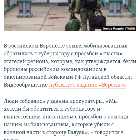
ПРИСОЕДИНЯЙТЕСЬ!
ПОБЕДИТЕЛЕЙ НЕ СУДЯТ?
КРЫМ.НЕПОКОРЕННЫЙ
ELIFBE
УКРАИНСКАЯ ПРОБЛЕМА КРЫМА
В российском Воронеже семьи мобилизованных
Все сайты RFE/RL
обратились к губернатору с просьбой «спасти»
жителей региона, которые, как утверждается, были
брошены российским командованием в
оккупированной войсками РФ Луганской области.
Видеообращение
публикует издание «Верстка».
Люди собрались у здания прокуратуры. «Мы
хотели бы обратиться к губернатору и
вышестоящим инстанциям с просьбой о помощи
нашим мобилизованным, которые убыли с
военной части в сторону Валуек», – говорится в