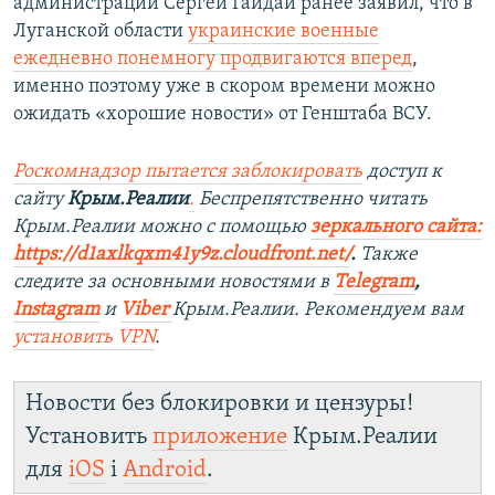
администрации Сергей Гайдай ранее заявил, что в
Луганской области
украинские военные
ежедневно понемногу продвигаются вперед
,
именно поэтому уже в скором времени можно
ожидать «хорошие новости» от Генштаба ВСУ.
Роскомнадзор пытается заблокировать
доступ к
сайту
Крым.Реалии
.
Беспрепятственно читать
Крым.Реалии мож
но с помощью
зеркального сайта:
https://d1axlkqxm41y9z.cloudfront.net/
. ​
Также
следите за основными новостями в
Telegram
,
Instagra
m
и
Viber
Крым.Реалии. Рекомендуем вам
установить
VPN
.
Новости без блокировки и цензуры!
Установить
приложение
Крым.Реалии
для
iOS
і
Android
.