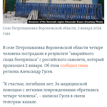
ПРИСОЕДИНЯЙТЕСЬ!
ПОБЕДИТЕЛЕЙ НЕ СУДЯТ?
КРЫМ.НЕПОКОРЕННЫЙ
ELIFBE
Село Петропавловка Воронежской области, 3 января 2024
УКРАИНСКАЯ ПРОБЛЕМА КРЫМА
года
Все сайты RFE/RL
В селе Петропавловка Воронежской области четыре
человека пострадали в результате "аварийного
схода боеприпаса" с российского самолета, который
произошел 2 января. Об этом
сообщил глава
региона Александр Гусев.
"К счастью, погибших нет. За медицинской
помощью с легкими повреждениями обратились
четыре человека", – написал Гусев в своем
телеграм-канале.