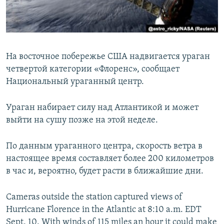
ПРИСОЕДИНЯЙТЕСЬ!
ПОБЕДИТЕЛЕЙ НЕ СУДЯТ?
КРЫМ.НЕПОКОРЕННЫЙ
ELIFBE
На восточное побережье США надвигается ураган
УКРАИНСКАЯ ПРОБЛЕМА КРЫМА
четвертой категории «Флоренс», сообщает
Все сайты RFE/RL
Национальный ураганный центр.
Ураган набирает силу над Атлантикой и может
выйти на сушу позже на этой неделе.
По данным ураганного центра, скорость ветра в
настоящее время составляет более 200 километров
в час и, вероятно, будет расти в ближайшие дни.
Cameras outside the station captured views of
Hurricane Florence in the Atlantic at 8:10 a.m. EDT
Sept. 10. With winds of 115 miles an hour it could make