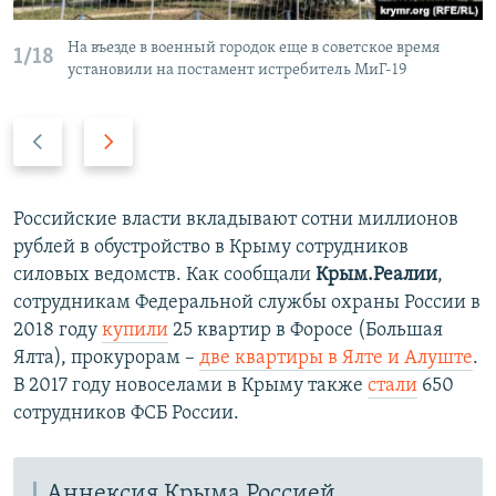
На въезде в военный городок еще в советское время
1/18
установили на постамент истребитель МиГ-19
П
С
р
л
е
е
д
д
Российские власти вкладывают сотни миллионов
ы
у
рублей в обустройство в Крыму сотрудников
д
ю
силовых ведомств. Как сообщали
Крым.Реалии
,
у
щ
сотрудникам Федеральной службы охраны России в
щ
и
2018 году
купили
25 квартир в Форосе (Большая
и
й
Ялта), прокурорам –
две квартиры в Ялте и Алуште
.
й
с
В 2017 году новоселами в Крыму также
стали
650
с
л
сотрудников ФСБ России.
л
а
а
й
й
д
Аннексия Крыма Россией