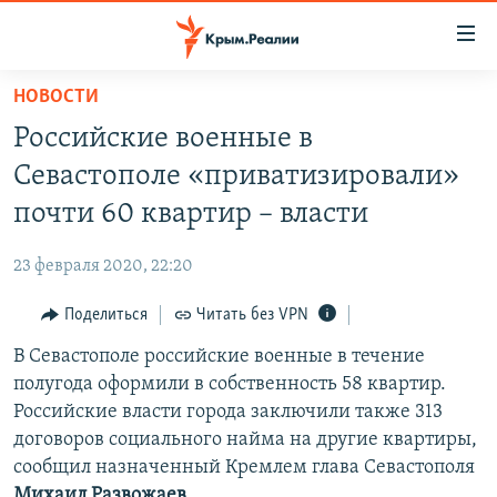
Доступность
ссылки
Вернуться
НОВОСТИ
к
НОВОСТИ
Российские военные в
основному
СПЕЦПРОЕКТЫ
содержанию
Севастополе «приватизировали»
ВОДА
Вернутся
ГРУЗ 200
почти 60 квартир – власти
к
ИСТОРИЯ
КАРТА ВОЕННЫХ ОБЪЕКТОВ КРЫМА
главной
23 февраля 2020, 22:20
ЕЩЕ
11 ЛЕТ ОККУПАЦИИ КРЫМА. 11 ИСТОРИЙ СОПРОТИВЛЕНИЯ
навигации
Вернутся
Поделиться
Читать без VPN
РАДІО СВОБОДА
ИНТЕРАКТИВ
к
В Севастополе российские военные в течение
КАК ОБОЙТИ БЛОКИРОВКУ
ИНФОГРАФИКА
поиску
полугода оформили в собственность 58 квартир.
ТЕЛЕПРОЕКТ КРЫМ.РЕАЛИИ
Российские власти города заключили также 313
Українською
договоров социального найма на другие квартиры,
СОВЕТЫ ПРАВОЗАЩИТНИКОВ
Qırımtatar
сообщил назначенный Кремлем глава Севастополя
ПРОПАВШИЕ БЕЗ ВЕСТИ
Михаил Развожаев
.