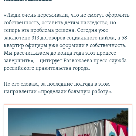
ПРИСОЕДИНЯЙТЕСЬ!
ПОБЕДИТЕЛЕЙ НЕ СУДЯТ?
«Люди очень переживали, что не смогут оформить
КРЫМ.НЕПОКОРЕННЫЙ
собственность, оставить детям наследство, но
ELIFBE
теперь эта проблема решена. Сегодня уже
заключено 313 договоров социального найма, а 58
УКРАИНСКАЯ ПРОБЛЕМА КРЫМА
квартир офицеры уже оформили в собственность.
Все сайты RFE/RL
Мы рассчитываем до конца года этот процесс
завершить», – цитирует Развожаева пресс-служба
российского правительства города.
По его словам, за последние полгода в этом
направлении «проделали большую работу».