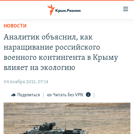
Доступность
ссылки
Вернуться
НОВОСТИ
к
НОВОСТИ
Аналитик объяснил, как
основному
СПЕЦПРОЕКТЫ
содержанию
наращивание российского
ВОДА
Вернутся
ГРУЗ 200
военного контингента в Крыму
к
ИСТОРИЯ
КАРТА ВОЕННЫХ ОБЪЕКТОВ КРЫМА
влияет на экологию
главной
ЕЩЕ
11 ЛЕТ ОККУПАЦИИ КРЫМА. 11 ИСТОРИЙ СОПРОТИВЛЕНИЯ
навигации
04 ноября 2021, 07:14
Вернутся
РАДІО СВОБОДА
ИНТЕРАКТИВ
к
Поделиться
Читать без VPN
КАК ОБОЙТИ БЛОКИРОВКУ
ИНФОГРАФИКА
поиску
ТЕЛЕПРОЕКТ КРЫМ.РЕАЛИИ
Українською
СОВЕТЫ ПРАВОЗАЩИТНИКОВ
Qırımtatar
ПРОПАВШИЕ БЕЗ ВЕСТИ