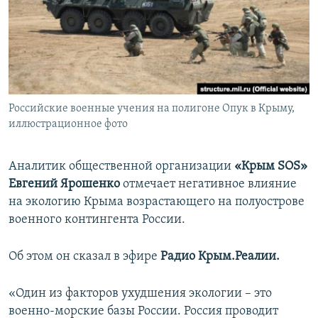
ПРИСОЕДИНЯЙТЕСЬ!
ПОБЕДИТЕЛЕЙ НЕ СУДЯТ?
КРЫМ.НЕПОКОРЕННЫЙ
ELIFBE
УКРАИНСКАЯ ПРОБЛЕМА КРЫМА
Все сайты RFE/RL
Российские военные учения на полигоне Опук в Крыму,
иллюстрационное фото
Аналитик общественной организации
«Крым SOS»
Евгений Ярошенко
отмечает негативное влияние
на экологию Крыма возрастающего на полуострове
военного контингента России.
Об этом он сказал в эфире
Радио Крым.Реалии.
«Один из факторов ухудшения экологии – это
военно-морские базы России. Россия проводит