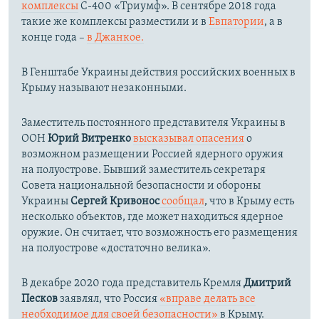
комплексы
С-400 «Триумф». В сентябре 2018 года
такие же комплексы разместили и в
Евпатории
, а в
конце года –
в Джанкое.
В Генштабе Украины действия российских военных в
Крыму называют незаконными.
Заместитель постоянного представителя Украины в
ООН
Юрий Витренко
высказывал опасения
о
возможном размещении Россией ядерного оружия
на полуострове. Бывший заместитель секретаря
Совета национальной безопасности и обороны
Украины
Сергей Кривонос
сообщал
, что в Крыму есть
несколько объектов, где может находиться ядерное
оружие. Он считает, что возможность его размещения
на полуострове «достаточно велика».
В декабре 2020 года представитель Кремля
Дмитрий
Песков
заявлял, что Россия
«вправе делать все
необходимое для своей безопасности»
в Крыму.