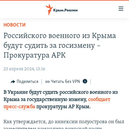
Доступность
ссылки
Вернуться
НОВОСТИ
к
НОВОСТИ
Российского военного из Крыма
основному
СПЕЦПРОЕКТЫ
содержанию
будут судить за госизмену –
ВОДА
Вернутся
ГРУЗ 200
Прокуратура АРК
к
ИСТОРИЯ
КАРТА ВОЕННЫХ ОБЪЕКТОВ КРЫМА
главной
23 апреля 2024, 13:16
ЕЩЕ
11 ЛЕТ ОККУПАЦИИ КРЫМА. 11 ИСТОРИЙ СОПРОТИВЛЕНИЯ
навигации
Вернутся
Поделиться
Читать без VPN
РАДІО СВОБОДА
ИНТЕРАКТИВ
к
В Украине будут судить российского военного из
КАК ОБОЙТИ БЛОКИРОВКУ
ИНФОГРАФИКА
поиску
Крыма за государственную измену,
сообщает
ТЕЛЕПРОЕКТ КРЫМ.РЕАЛИИ
пресс-служба
прокуратуры АР Крым.
Українською
СОВЕТЫ ПРАВОЗАЩИТНИКОВ
Qırımtatar
Как утверждается, до аннексии полуострова он был
ПРОПАВШИЕ БЕЗ ВЕСТИ