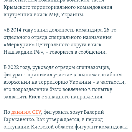
заместителем командира воинской части
ПРИСОЕДИНЯЙТЕСЬ!
ПОБЕДИТЕЛЕЙ НЕ СУДЯТ?
Крымского территориального командования
внутренних войск МВД Украины.
КРЫМ.НЕПОКОРЕННЫЙ
ELIFBE
«В 2014 году занял должность командира 25-го
отдельного отряда специального назначения
УКРАИНСКАЯ ПРОБЛЕМА КРЫМА
«Меркурий» Центрального округа войск
Все сайты RFE/RL
Нацгвардии РФ», – говорится в сообщении.
В 2022 году, руководя отрядом спецназовцев,
фигурант принимал участие в полномасштабном
вторжении на территорию Украины – в частности,
его подразделение было вовлечено в попытку
захватить Киев с западного направления.
По
данным СБУ
, фигуранта зовут Валерий
Гарькавенко. Как утверждается, в период
оккупации Киевской области фигурант командовал