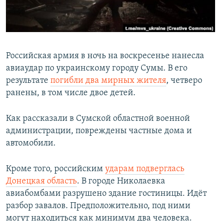
ПРИСОЕДИНЯЙТЕСЬ!
ПОБЕДИТЕЛЕЙ НЕ СУДЯТ?
КРЫМ.НЕПОКОРЕННЫЙ
ELIFBE
Российская армия в ночь на воскресенье нанесла
УКРАИНСКАЯ ПРОБЛЕМА КРЫМА
авиаудар по украинскому городу Сумы. В его
Все сайты RFE/RL
результате
погибли два мирных жителя
, четверо
ранены, в том числе двое детей.
Как рассказали в Сумской областной военной
администрации, повреждены частные дома и
автомобили.
Кроме того, российским
ударам подверглась
Донецкая область
. В городе Николаевка
авиабомбами разрушено здание гостиницы. Идёт
разбор завалов. Предположительно, под ними
могут находиться как минимум два человека.