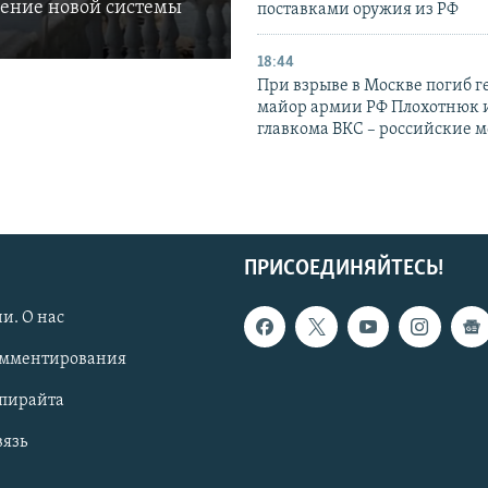
ление новой системы
поставками оружия из РФ
18:44
При взрыве в Москве погиб г
майор армии РФ Плохотнюк и
главкома ВКС – российские 
ПРИСОЕДИНЯЙТЕСЬ!
и. О нас
омментирования
опирайта
вязь