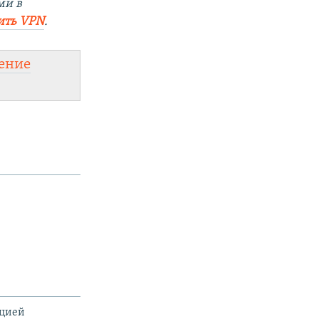
ми в
ить VPN
.
ение
ацией