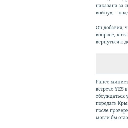
наказана за 
войну», – под
Он добавил, 
вопросе, хотя
вернуться к д
Ранее минис
встрече YES в
обсуждаться 
передать Кры
после провер
могли бы отло