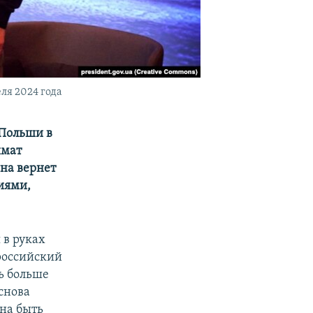
ля 2024 года
 Польши в
имат
ина вернет
иями,
 в руках
 российский
ть больше
снова
жна быть