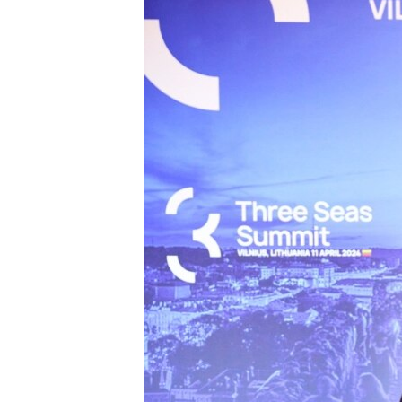
ПОБЕДИТЕЛЕЙ НЕ СУДЯТ?
КРЫМ.НЕПОКОРЕННЫЙ
ELIFBE
УКРАИНСКАЯ ПРОБЛЕМА КРЫМА