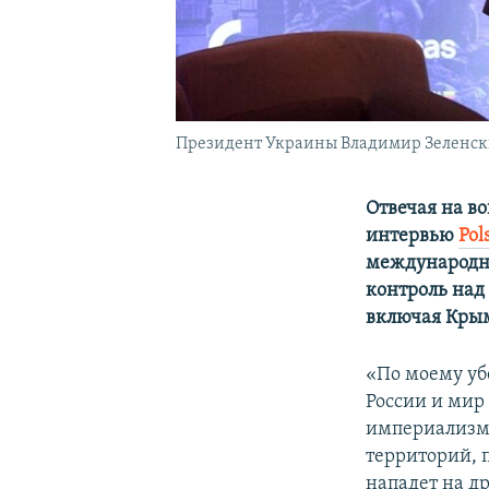
Президент Украины Владимир Зеленский
Отвечая на в
интервью
Pol
международног
контроль на
включая Кры
«По моему уб
России и мир 
империализм с
территорий, 
нападет на др