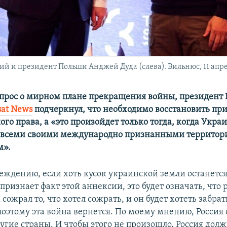
 и президент Польши Анджей Дуда (слева). Вильнюс, 11 апре
опрос о мирном плане прекращения войны, президент
sat News
подчеркнул, что необходимо восстановить пр
о права, а «это произойдет только тогда, когда Укра
д всеми своими международно признанными территор
м».
еждению, если хоть кусок украинской земли останется
признает факт этой аннексии, это будет означать, что
ожрал то, что хотел сожрать, и он будет хотеть забра
поэтому эта война вернется. По моему мнению, Россия 
угие страны. И чтобы этого не произошло, Россия дол