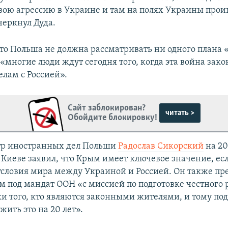
свою агрессию в Украине и там на полях Украины проиг
черкнул Дуда.
что Польша не должна рассматривать ни одного плана «
 «многие люди ждут сегодня того, когда эта война зако
елам с Россией».
Сайт заблокирован?
читать >
Обойдите блокировку!
тр иностранных дел Польши
Радослав Сикорский
на 20
 Киеве заявил, что Крым имеет ключевое значение, есл
условия мира между Украиной и Россией. Он также п
м под мандат ООН «с миссией по подготовке честного
ки того, кто являются законными жителями, и тому под
жить это на 20 лет».