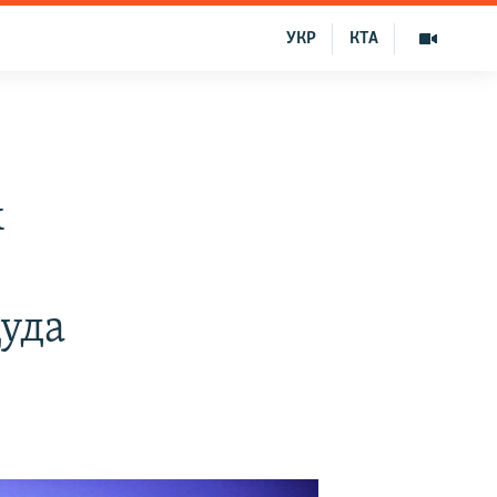
УКР
КТА
х
уда