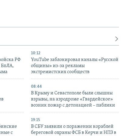
10:12
войска РФ
YouTube заблокировал каналы «Русской
 БпЛА,
общины» из-за рекламы
рыма
экстремистских сообществ
08:44
В Крыму и Севастополе были слышны
ов
взрывы, на аэродроме «Гвардейское»
возник пожар с детонацией – паблики
19:15
бинские
В СБУ заявили о поражении кораблей
нные с
береговой охраны ФСБ в Керчи и НПЗ в