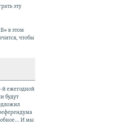
рать эту
Б» в этом
нчится, чтобы
-й ежегодной
и будут
редложил
 референдума
обное... И мы