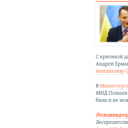
С критикой д
Андрей Ермак
инициативу 
В
Министерст
МИД Польши з
была и не мо
Роскомнадзор
Беспрепятств