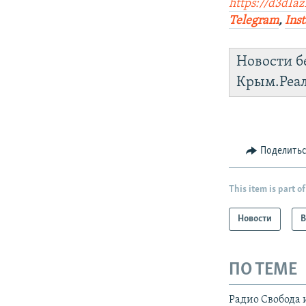
https://d3d1az
Telegram
,
Ins
Новости б
Крым.Реа
Поделить
This item is part of
Новости
В
ПО ТЕМЕ
Радио Свобода 