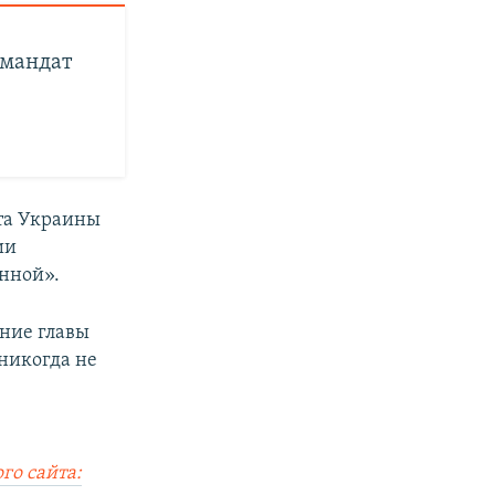
 мандат
та Украины
ии
нной».
ние главы
никогда не
го сайта: