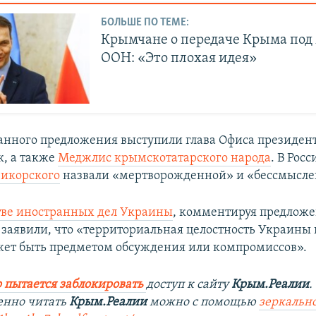
БОЛЬШЕ ПО ТЕМЕ:
Крымчане о передаче Крыма под
ООН: «Это плохая идея»
анного предложения выступили глава Офиса президен
, а также
Меджлис крымскотатарского народа
. В Росс
Сикорского
назвали «мертворожденной» и «бессмысле
ве иностранных дел Украины
, комментируя предложе
аявили, что «территориальная целостность Украины 
жет быть предметом обсуждения или компромиссов».
 пытается заблокировать
доступ к сайту
Крым.Реалии
.
енно читать
Крым.Реалии
можно с помощью
зеркально