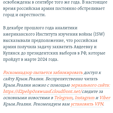
освобождены в сентябре того же года. В настоящее
время российская армия постоянно обстреливает
город и окрестности.
В декабре прошлого года аналитики
американского Института изучения войны (ISW)
высказывали предположение, что российская
армия получила задачу захватить Авдеевку и
Купянск до президентских выборов в РФ, которые
пройдут в марте 2024 года.
Роскомнадзор пытается заблокировать
доступ к
сайту Крым.Реалии. Беспрепятственно читать
Крым.Реалии можно с помощью
зеркального сайта:
https://d2pehp0oxwuasf.cloudfront.net/
следите за
основными новостями в
Telegram
,
Instagram
и
Viber
Крым.Реалии. Рекомендуем вам
установить VPN
.