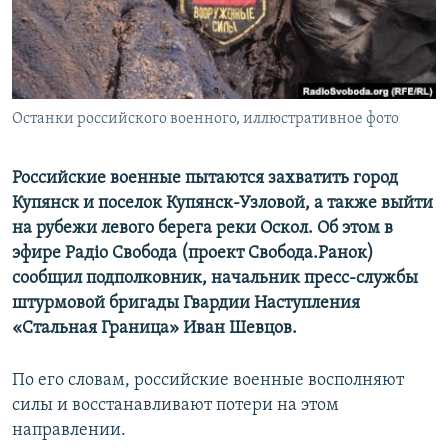
ПРИСОЕДИНЯЙТЕСЬ!
ПОБЕДИТЕЛЕЙ НЕ СУДЯТ?
КРЫМ.НЕПОКОРЕННЫЙ
ELIFBE
Останки российского военного, иллюстративное фото
УКРАИНСКАЯ ПРОБЛЕМА КРЫМА
Все сайты RFE/RL
Российские военные пытаются захватить город
Купянск и поселок Купянск-Узловой, а также выйти
на рубежи левого берега реки Оскол. Об этом в
эфире Радіо Свобода (проект Свобода.Ранок)
сообщил подполковник, начальник пресс-службы
штурмовой бригады Гвардии Наступления
«Стальная Граница» Иван Шевцов.
По его словам, российские военные восполняют
силы и восстанавливают потери на этом
направлении.