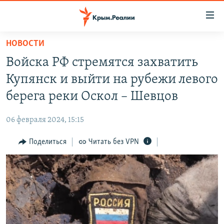
Доступность
ссылки
Вернуться
НОВОСТИ
к
НОВОСТИ
Войска РФ стремятся захватить
основному
СПЕЦПРОЕКТЫ
содержанию
Купянск и выйти на рубежи левого
ВОДА
Вернутся
ГРУЗ 200
берега реки Оскол – Шевцов
к
ИСТОРИЯ
КАРТА ВОЕННЫХ ОБЪЕКТОВ КРЫМА
главной
06 февраля 2024, 15:15
ЕЩЕ
11 ЛЕТ ОККУПАЦИИ КРЫМА. 11 ИСТОРИЙ СОПРОТИВЛЕНИЯ
навигации
Вернутся
Поделиться
Читать без VPN
РАДІО СВОБОДА
ИНТЕРАКТИВ
к
КАК ОБОЙТИ БЛОКИРОВКУ
ИНФОГРАФИКА
поиску
ТЕЛЕПРОЕКТ КРЫМ.РЕАЛИИ
Українською
СОВЕТЫ ПРАВОЗАЩИТНИКОВ
Qırımtatar
ПРОПАВШИЕ БЕЗ ВЕСТИ