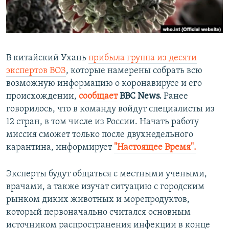
ПРИСОЕДИНЯЙТЕСЬ!
ПОБЕДИТЕЛЕЙ НЕ СУДЯТ?
КРЫМ.НЕПОКОРЕННЫЙ
ELIFBE
В китайский Ухань
прибыла группа из десяти
УКРАИНСКАЯ ПРОБЛЕМА КРЫМА
экспертов ВОЗ
, которые намерены собрать всю
Все сайты RFE/RL
возможную информацию о коронавирусе и его
происхождении,
сообщает
ВВС News.
Ранее
говорилось, что в команду войдут специалисты из
12 стран, в том числе из России. Начать работу
миссия сможет только после двухнедельного
карантина, информирует
"Настоящее Время".
Эксперты будут общаться с местными учеными,
врачами, а также изучат ситуацию с городским
рынком диких животных и морепродуктов,
который первоначально считался основным
источником распространения инфекции в конце