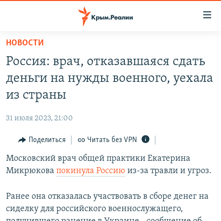
Доступность
ссылки
Вернуться
НОВОСТИ
к
НОВОСТИ
Россия: врач, отказавшаяся сдать
основному
СПЕЦПРОЕКТЫ
содержанию
деньги на нужды военного, уехала
ВОДА
Вернутся
ГРУЗ 200
из страны
к
ИСТОРИЯ
КАРТА ВОЕННЫХ ОБЪЕКТОВ КРЫМА
главной
31 июля 2023, 21:00
ЕЩЕ
11 ЛЕТ ОККУПАЦИИ КРЫМА. 11 ИСТОРИЙ СОПРОТИВЛЕНИЯ
навигации
Вернутся
Поделиться
Читать без VPN
РАДІО СВОБОДА
ИНТЕРАКТИВ
к
Московский врач общей практики Екатерина
КАК ОБОЙТИ БЛОКИРОВКУ
ИНФОГРАФИКА
поиску
Микрюкова
покинула Россию
из-за травли и угроз.
ТЕЛЕПРОЕКТ КРЫМ.РЕАЛИИ
Українською
СОВЕТЫ ПРАВОЗАЩИТНИКОВ
Ранее она отказалась участвовать в сборе денег на
Qırımtatar
сиделку для российского военнослужащего,
ПРОПАВШИЕ БЕЗ ВЕСТИ