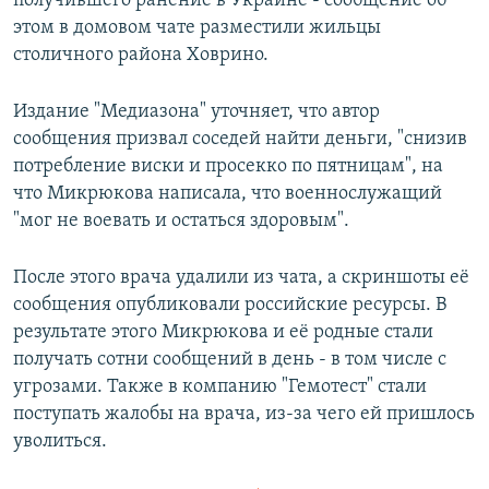
получившего ранение в Украине - сообщение об
ПРИСОЕДИНЯЙТЕСЬ!
ПОБЕДИТЕЛЕЙ НЕ СУДЯТ?
этом в домовом чате разместили жильцы
столичного района Ховрино.
КРЫМ.НЕПОКОРЕННЫЙ
ELIFBE
Издание "Медиазона" уточняет, что автор
сообщения призвал соседей найти деньги, "снизив
УКРАИНСКАЯ ПРОБЛЕМА КРЫМА
потребление виски и просекко по пятницам", на
Все сайты RFE/RL
что Микрюкова написала, что военнослужащий
"мог не воевать и остаться здоровым".
После этого врача удалили из чата, а скриншоты её
сообщения опубликовали российские ресурсы. В
результате этого Микрюкова и её родные стали
получать сотни сообщений в день - в том числе с
угрозами. Также в компанию "Гемотест" стали
поступать жалобы на врача, из-за чего ей пришлось
уволиться.