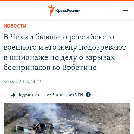
Доступность
ссылки
Вернуться
НОВОСТИ
к
НОВОСТИ
В Чехии бывшего российского
основному
СПЕЦПРОЕКТЫ
содержанию
военного и его жену подозревают
ВОДА
Вернутся
ГРУЗ 200
в шпионаже по делу о взрывах
к
ИСТОРИЯ
КАРТА ВОЕННЫХ ОБЪЕКТОВ КРЫМА
боеприпасов во Врбетице
главной
ЕЩЕ
11 ЛЕТ ОККУПАЦИИ КРЫМА. 11 ИСТОРИЙ СОПРОТИВЛЕНИЯ
навигации
30 мая 2022, 14:43
Вернутся
РАДІО СВОБОДА
ИНТЕРАКТИВ
к
Поделиться
Читать без VPN
КАК ОБОЙТИ БЛОКИРОВКУ
ИНФОГРАФИКА
поиску
ТЕЛЕПРОЕКТ КРЫМ.РЕАЛИИ
Українською
СОВЕТЫ ПРАВОЗАЩИТНИКОВ
Qırımtatar
ПРОПАВШИЕ БЕЗ ВЕСТИ