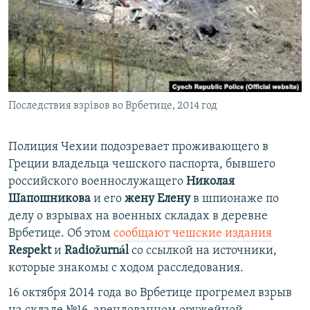
ПРИСОЕДИНЯЙТЕСЬ!
ПОБЕДИТЕЛЕЙ НЕ СУДЯТ?
КРЫМ.НЕПОКОРЕННЫЙ
ELIFBE
УКРАИНСКАЯ ПРОБЛЕМА КРЫМА
Все сайты RFE/RL
Последствия взрівов во Врбетице, 2014 год
Полиция Чехии подозревает проживающего в
Греции владельца чешского паспорта, бывшего
российского военнослужащего
Николая
Шапошникова
и его
жену
Елену
в шпионаже по
делу о взрывах на военных складах в деревне
Врбетице. Об этом
сообщают чешские издания
Respekt
и
Radiožurnál
со ссылкой на источники,
которые знакомы с ходом расследования.
16 октября 2014 года во Врбетице прогремел взрыв