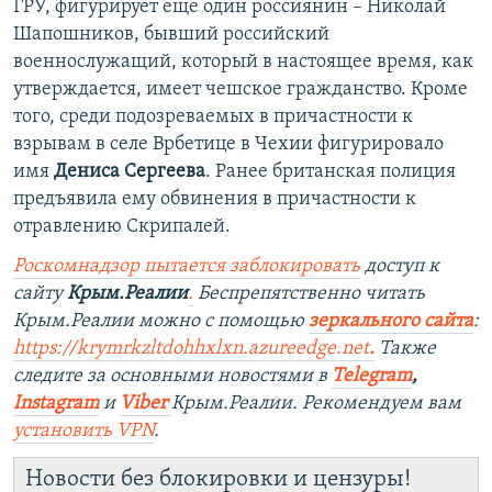
ГРУ, фигурирует еще один россиянин – Николай
Шапошников, бывший российский
военнослужащий, который в настоящее время, как
утверждается, имеет чешское гражданство. Кроме
того, среди подозреваемых в причастности к
взрывам в селе Врбетице в Чехии фигурировало
имя
Дениса Сергеева
. Ранее британская полиция
предъявила ему обвинения в причастности к
отравлению Скрипалей.
Роскомнадзор пытается заблокировать
доступ к
сайту
Крым.Реалии
.
Беспрепятственно читать
Крым.Реалии можно с помощью
зеркального сайта
:
https://krymrkzltdohhxlxn.azureedge.net
.
Также
следите за основными новостями в
Telegram
,
Instagram
и
Viber
Крым.Реалии. Рекомендуем вам
установить
VPN
.
Новости без блокировки и цензуры!