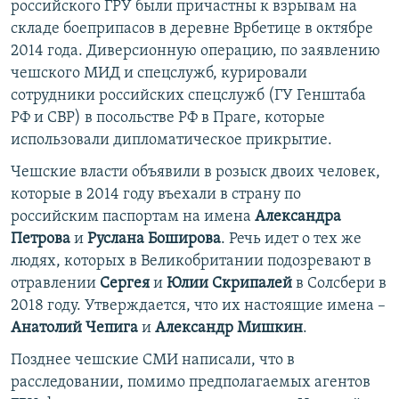
российского ГРУ были причастны к взрывам на
складе боеприпасов в деревне Врбетице в октябре
2014 года. Диверсионную операцию, по заявлению
чешского МИД и спецслужб, курировали
сотрудники российских спецслужб (ГУ Генштаба
РФ и СВР) в посольстве РФ в Праге, которые
использовали дипломатическое прикрытие.
Чешские власти объявили в розыск двоих человек,
которые в 2014 году въехали в страну по
российским паспортам на имена
Александра
Петрова
и
Руслана Боширова
. Речь идет о тех же
людях, которых в Великобритании подозревают в
отравлении
Сергея
и
Юлии Скрипалей
в Солсбери в
2018 году. Утверждается, что их настоящие имена –
Анатолий Чепига
и
Александр Мишкин
.
Позднее чешские СМИ написали, что в
расследовании, помимо предполагаемых агентов