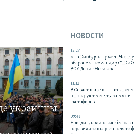
НОВОСТИ
13:27
«На Кинбурне армия РФ в гл
обороне» – командир ОТК «О
ВСУ Денис Носиков
11:11
В Севастополе из-за отключе
планируют менять схему пит
светофоров
где украинцы
09:41
Бровди: украинские беспил
поразили танкер «теневого ф