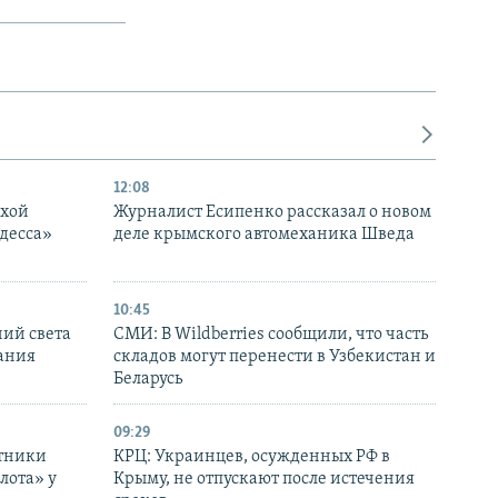
12:08
ухой
Журналист Есипенко рассказал о новом
десса»
деле крымского автомеханика Шведа
10:45
ний света
СМИ: В Wildberries сообщили, что часть
ания
складов могут перенести в Узбекистан и
Беларусь
09:29
отники
КРЦ: Украинцев, осужденных РФ в
лота» у
Крыму, не отпускают после истечения