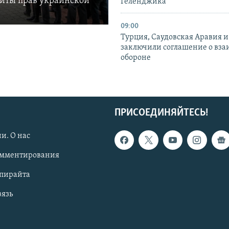
щиты прав украинской
Геленджика
09:00
Турция, Саудовская Аравия 
заключили соглашение о вз
обороне
ПРИСОЕДИНЯЙТЕСЬ!
и. О нас
омментирования
опирайта
вязь