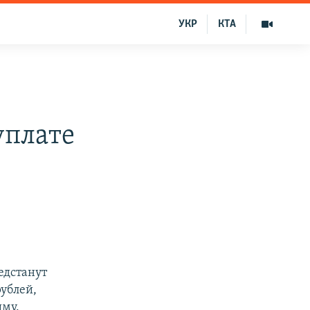
УКР
КТА
уплате
едстанут
рублей,
ыму.