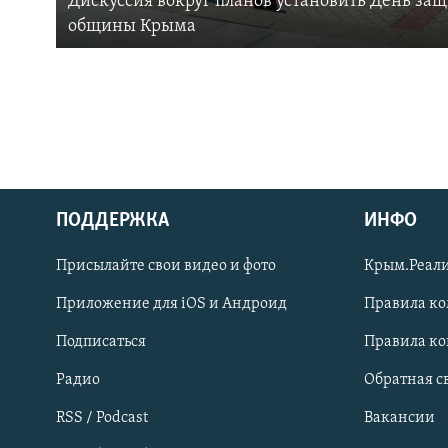
Дискуссия вокруг планов установить День за
общины Крыма
ПОДДЕРЖКА
ИНФО
Українською
Присылайте свои видео и фото
Крым.Реали
Qırımtatar
Приложение для iOS и Андроид
Правила к
Подписаться
Правила к
ПРИСОЕДИНЯЙТЕСЬ!
Радио
Обратная с
RSS / Podcast
Вакансии