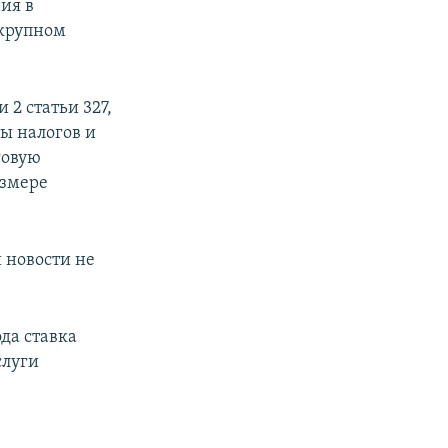
ия в
 крупном
 2 статьи 327,
ты налогов и
говую
азмере
 новости не
да ставка
слуги