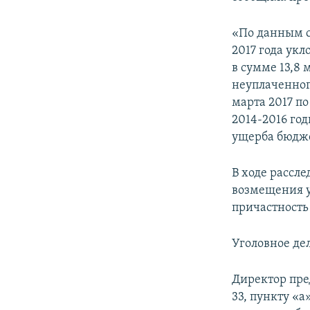
ПОБЕДИТЕЛЕЙ НЕ СУДЯТ?
КРЫМ.НЕПОКОРЕННЫЙ
«По данным с
2017 года ук
ELIFBE
в сумме 13,8 
УКРАИНСКАЯ ПРОБЛЕМА КРЫМА
неуплаченного
марта 2017 п
2014-2016 го
ущерба бюдже
В ходе рассле
возмещения у
причастность
Уголовное де
Директор пре
33, пункту «а