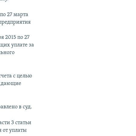
по 27 марта
 предприятия
я 2015 по 27
щих уплате за
льного
счета с целью
рждающие
влено в суд.
сти 3 статьи
я от уплаты