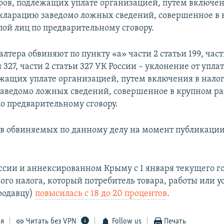
оров, подлежащих уплате организацией, путем включен
кларацию заведомо ложных сведений, совершенное в
пой лиц по предварительному сговору.
алтера обвиняют по пункту «а» части 2 статьи 199, части
и 327, части 2 статьи 327 УК России – уклонение от упла
ежащих уплате организацией, путем включения в нало
аведомо ложных сведений, совершенное в крупном р
по предварительному сговору.
 обвиняемых по данному делу на момент публикации
оссии и аннексированном Крыму с 1 января текущего го
ого налога, который потребитель товара, работы или у
родавцу)
повысилась с 18 до 20 процентов
.
ся
Читать без VPN
Follow us
Печать