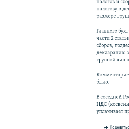
налогов и сб
налоговую де
размере груп
Главного бухг
части 2 стать
сборов, подл
декларацию з
группой лиц 
Комментариев
было.
В соседней Р
НДС (косвенн
уплачивает п
Поделить