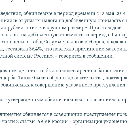
ледствия, обвиняемые в период времени с 12 мая 2014 
лонились от уплаты налога на добавленную стоимость с
млн рублей, то есть в крупном размере. При этом доля
 налога на добавленную стоимость за период с 1 январ
о отношению к общей сумме налогов и сборов, подлежа
ды, составила 36,4%, что повлекло причинение материа
тной системе России», – говорится в сообщении.
дования дела также был наложен арест на банковские 
щерба. Также были собраны доказательства, подтве
 обвиняемых к совершению указанного преступления.
ло с утвержденным обвинительным заключением напра
дприятия обвиняется в совершении преступления по ча
» части 2 статьи 199 УК России – организация уклонени