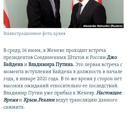
ПРИСОЕДИНЯЙТЕСЬ!
ПОБЕДИТЕЛЕЙ НЕ СУДЯТ?
КРЫМ.НЕПОКОРЕННЫЙ
ELIFBE
Иллюстрационное фото, архив
УКРАИНСКАЯ ПРОБЛЕМА КРЫМА
Все сайты RFE/RL
В среду, 16 июня, в Женеве проходит встреча
президентов Соединенных Штатов и России
Джо
Байдена
и
Владимира Путина.
Это первая встреча с
момента вступления Байдена в должность в начале
года, в январе 2021 года. В то же время у сторон нет
высоких ожиданий относительно ее последствий.
Владимир Путин уже прибыл в Женеву.
Настоящее
Время
и
Крым.Реалии
ведут трансляцию данного
саммита.