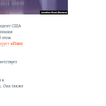
идент США
енными
б этом
ирует
«Голос
ветствует
я к
. Она также