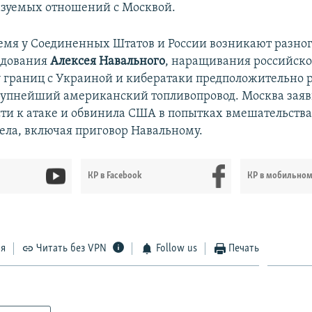
азуемых отношений с Москвой.
емя у Соединенных Штатов и России возникают разног
едования
Алексея Навального
, наращивания российско
у границ с Украиной и кибератаки предположительно 
рупнейший американский топливопровод. Москва заяв
ти к атаке и обвинила США в попытках вмешательства 
ела, включая приговор Навальному.
КР в Facebook
КР в мобильно
ся
Читать без VPN
Follow us
Печать