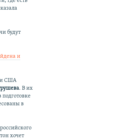
й, где есть
сказала
чи будут
айдена и
сти США
трушева
. В их
в подготовке
есованы в
 российского
гтон хочет