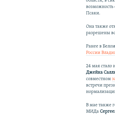
области, в св
возможность с
Псаки.
Она также отм
разрешены в
Ранее в Бело
России Влад
24 мая стало
Джейка Салл
совместном
з
встречи през
нормализаци
В мае также 
МИДа
Сергее