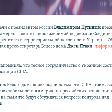
речи с президентом России
Владимиром Путиным
през
амерен заявить о непоколебимой поддержке Соедин
ренитета и территориальной целостности Украины. О
мая пресс-секретарь Белого дома
Джен Псаки
,
информ
апомнила, что тесное сотрудничество с Украиной соот
позиции США.
арь Белого дома вновь подчеркнула, что США стремятс
ию стабильности в американо-российских отношениях
о на саммите будут обсуждаться вопросы контроля над
и.