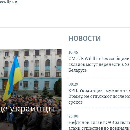
есь Крым
НОВОСТИ
10:45
СМИ: В Wildberries сообщили,
складов могут перенести в У
Беларусь
09:29
КРЦ: Украинцев, осужденных
Крыму, не отпускают после и
сроков
где украинцы
23:00
Нефтяной гигант ОАЭ заявляе
атаки существенно повлияли 