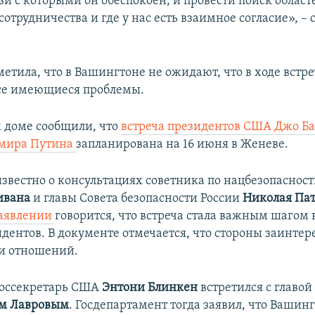
язи с которыми он обеспокоен, и провести поиск областе
отрудничества и где у нас есть взаимное согласие», – 
етила, что в Вашингтоне не ожидают, что в ходе встре
се имеющиеся проблемы.
м доме сообщили, что
встреча президентов США Джо Б
имира Путина
запланирована на 16 июня в Женеве.
 известно о консультациях советника по нацбезопасно
ивана
и главы Совета безопасности России
Николая Па
аявлении
говорится, что встреча стала важным шагом 
идентов. В документе отмечается, что стороны заинтер
и отношений.
госсекретарь США
Энтони Блинкен
встретился с главой
м Лавровым
. Госдепартамент тогда заявил, что Вашин