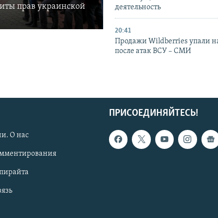
щиты прав украинской
деятельность
20:41
Продажи Wildberries упали н
после атак ВСУ – СМИ
ПРИСОЕДИНЯЙТЕСЬ!
и. О нас
омментирования
опирайта
вязь