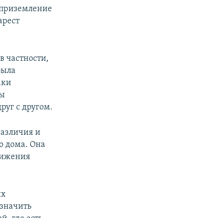
 приземление
арест
в частности,
была
аки
бы
руг с другом.
различия и
о дома. Она
вижения
их
означить