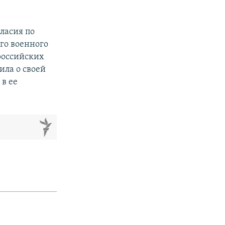
ласия по
го военного
российских
ила о своей
в ее
м