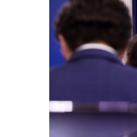
ПОБЕДИТЕЛЕЙ НЕ СУДЯТ?
КРЫМ.НЕПОКОРЕННЫЙ
ELIFBE
УКРАИНСКАЯ ПРОБЛЕМА КРЫМА