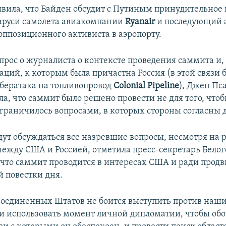
явила, что Байден обсудит с Путиным принудительное
аруси самолета авиакомпании
Ryanair
и последующий 
оппозиционного активиста в аэропорту.
прос о журналиста о контексте проведения саммита и, 
аций, к которым была причастна Россия (в этой связи 
бератака на топливопровод
Colonial Pipeline
), Джен Пс
а, что саммит было решено провести не для того, что
граничилось вопросами, в которых стороны согласны д
удут обсуждаться все назревшие вопросы, несмотря на 
между США и Россией, отметила пресс-секретарь Белог
 что саммит проводится в интересах США и ради прод
 повестки дня.
оединенных Штатов не боится выступить против наш
и использовать момент личной дипломатии, чтобы об