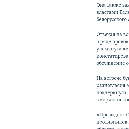
Она также за
властями Бел
белорусского 
Отвечая на во
о ряде провок
упомянута ки
констатировал
обсуждение о
На встрече б
разногласия 
подчеркнула,
американской
«Президент С
противников 