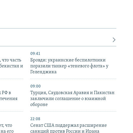
09:41
 что часть
Бровди: украинские беспилотники
збекистан и
поразили танкер «теневого флота» у
Геленджика
09:00
 РФ в
Турция, Саудовская Аравия и Пакистан
стечения
заключили соглашение о взаимной
обороне
22:08
т, что
Сенат США поддержал расширение
на его
санкций против России и Ирана