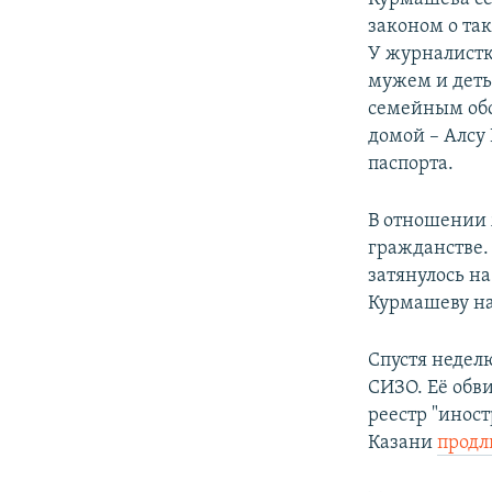
законом о та
У журналистк
мужем и деть
семейным обс
домой – Алсу
паспорта.
В отношении 
гражданстве. 
затянулось н
Курмашеву на 
Спустя недел
СИЗО. Её обви
реестр "инос
Казани
продл