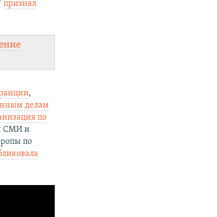
"
признал
ение
ранции
,
анным делам
анизация по
ы СМИ и
вропы по
бликовала