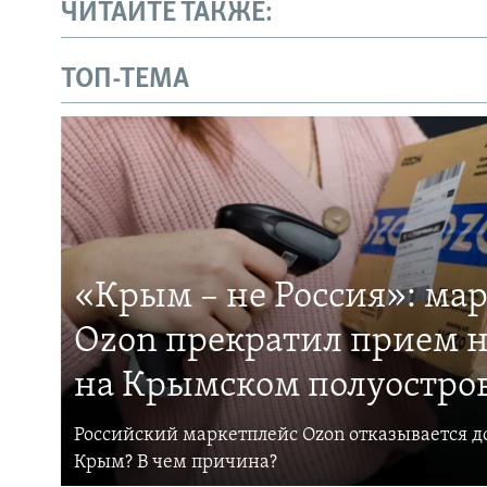
ЧИТАЙТЕ ТАКЖЕ:
ТОП-ТЕМА
«Крым – не Россия»: ма
Ozon прекратил прием н
на Крымском полуостро
Российский маркетплейс Ozon отказывается до
Крым? В чем причина?