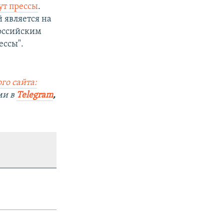
т прессы
.
й является на
оссийским
ессы".
го сайта:
ми в
Telegram
,