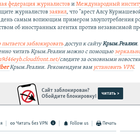
ая федерация журналистов
и
Международный институ
ащите журналистов
заявил
, что "арест Алсу Курмашево
 день самым вопиющим примером злоупотребления р
ством об иностранных агентах против независимой пр
 пытается заблокировать
доступ к сайту
Крым.Реалии
.
венно читать Крым.Реалии можно с помощью
зеркально
m9d46eyb.cloudfront.net/
следите за основными новостя
iber
Крым.Реалии. Рекомендуем вам
установить VPN
.
Сайт заблокирован?
читать >
Обойдите блокировку!
ся
Читать без VPN
Follow us
Печать