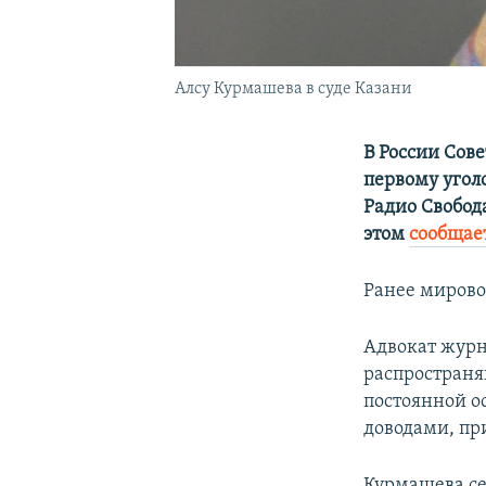
Алсу Курмашева в суде Казани
В России Сов
первому угол
Радио Свобод
этом
сообщает
Ранее мировой
Адвокат журн
распространяю
постоянной ос
доводами, при
Курмашева се