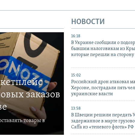
НОВОСТИ
16:18
В Украине сообщили о подоз
бывшим налоговикам из Кры
которые перешли на сторону
15:02
ркетплейс
Российский дрон атаковал м
Херсоне, пострадали пять чел
овых заказов
украинские власти
ве
13:58
В Швеции решили передать 
ставлять товары в
задержанное в марте грузово
Caffa из «теневого флота» РФ