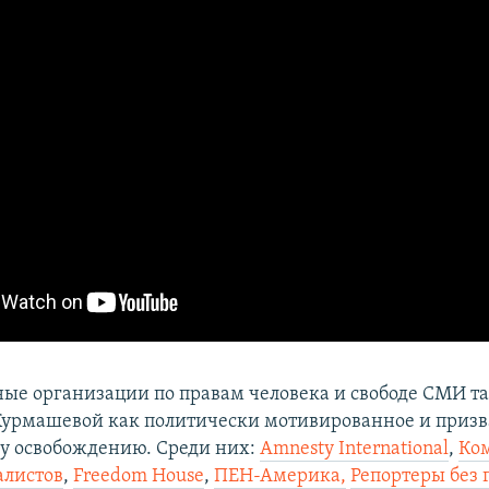
е организации по правам человека и свободе СМИ т
урмашевой как политически мотивированное и призва
у освобождению. Среди них:
Amnesty International
,
Ком
алистов
,
Freedom House
,
ПЕН-Америка,
Репортеры без 