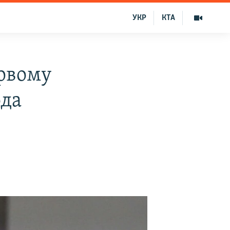
УКР
КТА
ервому
ода