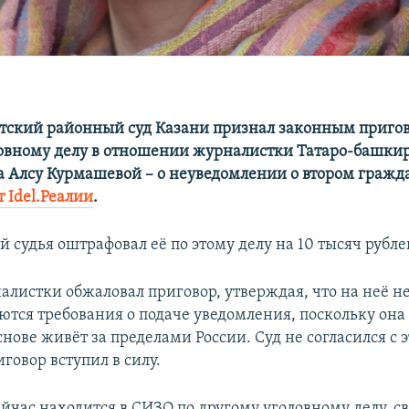
етский районный суд Казани признал законным пригов
овному делу в отношении журналистки Татаро-башки
а Алсу Курмашевой – о неуведомлении о втором гражда
 Idel.Реалии
.
 судья оштрафовал её по этому делу на 10 тысяч рубле
алистки обжаловал приговор, утверждая, что на неё н
тся требования о подаче уведомления, поскольку она 
нове живёт за пределами России. Суд не согласился с 
говор вступил в силу.
йчас находится в СИЗО по другому уголовному делу, с