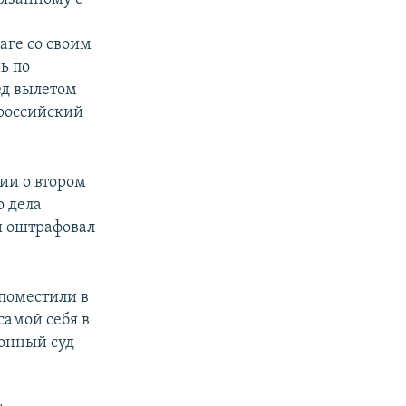
аге со своим
ь по
ед вылетом
 российский
ии о втором
о дела
и оштрафовал
 поместили в
самой себя в
йонный суд