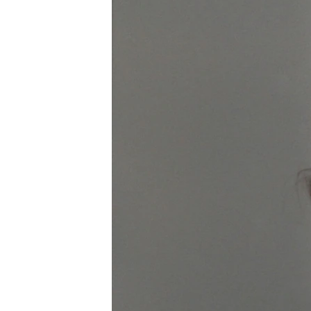
ПОБЕДИТЕЛЕЙ НЕ СУДЯТ?
КРЫМ.НЕПОКОРЕННЫЙ
ELIFBE
УКРАИНСКАЯ ПРОБЛЕМА КРЫМА