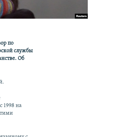
ор по
рской службы
нстве. Об
й.
е
с 1998 на
этими
вязанному с