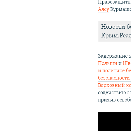
Правозащитн
Алсу
Курмаше
Новости б
Крым.Реа
Задержание ж
Польши
и
Шв
и политике б
безопасности 
Верховный ко
содействию з
призыв освоб