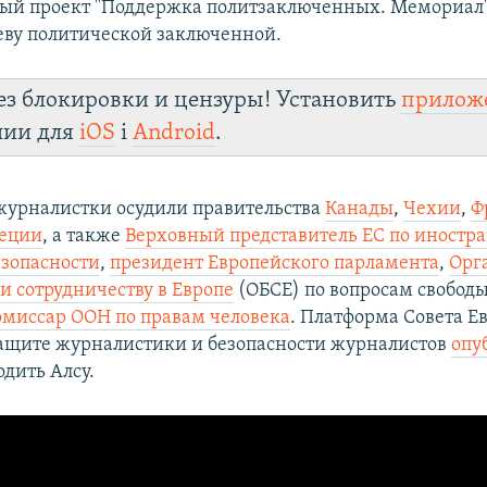
ый проект "Поддержка политзаключенных. Мемориал
ву политической заключенной.
ез блокировки и цензуры! Установить
прилож
лии для
iOS
і
Android
.
урналистки осудили правительства
Канады
,
Чехии
,
Ф
еции
, а также
Верховный представитель ЕС по иностр
езопасности
,
президент Европейского парламента
,
Орг
и сотрудничеству в Европе
(ОБСЕ) по вопросам свобод
миссар ООН по правам человека
. Платформа Совета Е
ащите журналистики и безопасности журналистов
опу
одить Алсу.