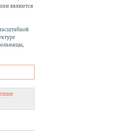
зни являются
омасштабной
уктуре
больницы,
и
ного сайта:
ение