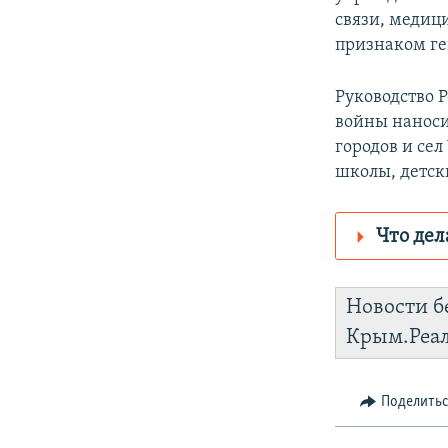
связи, медиц
признаком г
Руководство 
войны наноси
городов и се
школы, детск
Что дел
Роскомнадз
Новости б
https://d1g
Крым.Реа
установить
Поделить