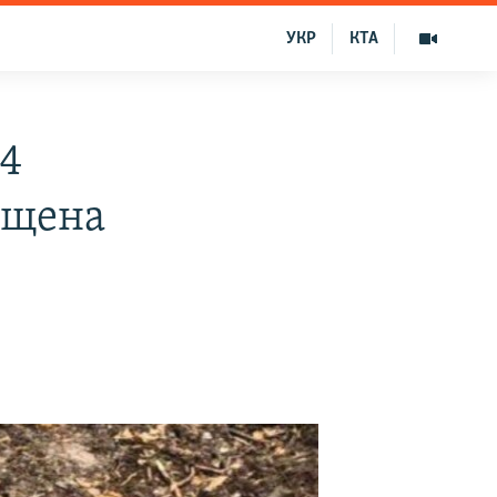
УКР
КТА
94
ущена