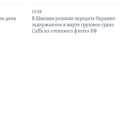
13:58
за день
В Швеции решили передать Украине
задержанное в марте грузовое судно
Caffa из «теневого флота» РФ
12:47
тив еще
На востоке Крыма более 30 сел и
нескольких
поселков второй день остаются без воды
– коммунальщики
11:15
 НПЗ в
Трамп заявил, что в США «огромное
ти в 700
количество боеприпасов»
БОЛЬШЕ