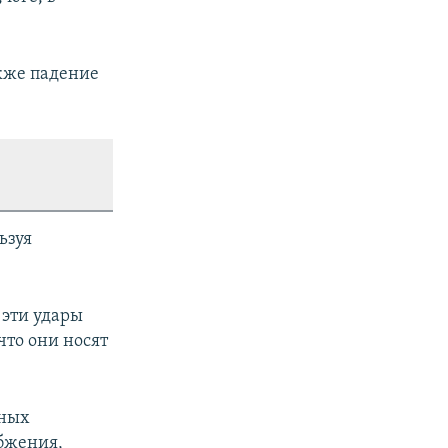
акже падение
ьзуя
эти удары
что они носят
ьных
бжения,