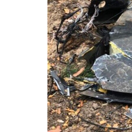
ПОБЕДИТЕЛЕЙ НЕ СУДЯТ?
КРЫМ.НЕПОКОРЕННЫЙ
ELIFBE
УКРАИНСКАЯ ПРОБЛЕМА КРЫМА