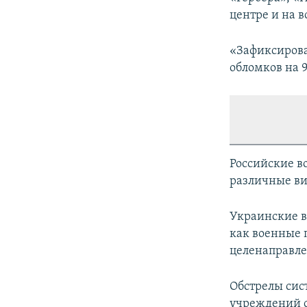
центре и на в
«Зафиксирова
обломков на 
Российские в
различные ви
Украинские в
как военные 
целенаправле
Обстрелы сис
учреждений с