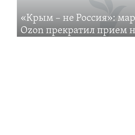
«Крым – не Россия»: ма
Все сайты RFE/RL
Ozon прекратил прием н
на Крымском полуостро
Российский маркетплейс Ozon отказывается до
Крым? В чем причина?
ПОДДЕРЖКА
ИНФО