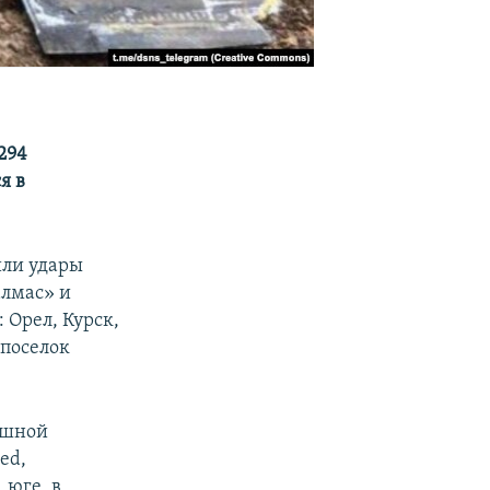
294
я в
или удары
алмас» и
Орел, Курск,
 поселок
ушной
ed,
 юге, в