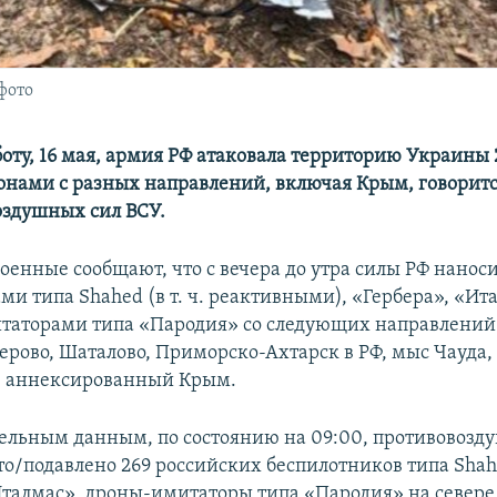
фото
боту, 16 мая, армия РФ атаковала территорию Украины 
нами с разных направлений, включая Крым, говоритс
здушных сил ВСУ.
оенные сообщают, что с вечера до утра силы РФ нанос
ми типа Shahed (в т. ч. реактивными), «Гербера», «Ит
аторами типа «Пародия» со следующих направлений: 
ерово, Шаталово, Приморско-Ахтарск в РФ, мыс Чауда,
– аннексированный Крым.
ельным данным, по состоянию на 09:00, противовозд
то/подавлено 269 российских беспилотников типа Shah
Италмас», дроны-имитаторы типа «Пародия» на севере,