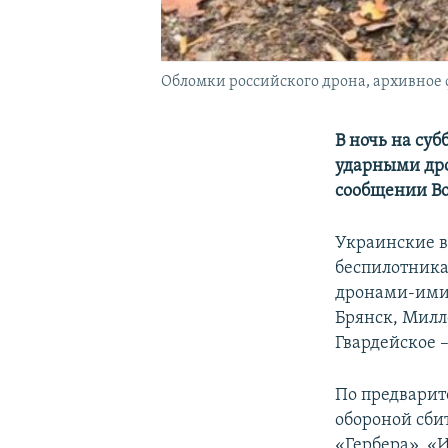
Обломки российского дрона, архивное 
В ночь на суб
ударными дро
сообщении Во
Украинские в
беспилотника
дронами-имит
Брянск, Милл
Гвардейское 
По предварит
обороной сби
«Гербера», «