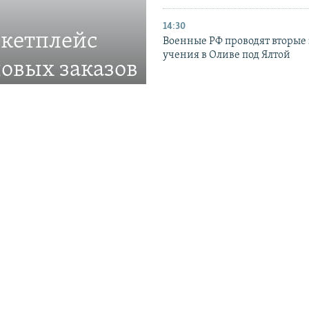
14:30
ркетплейс
Военные РФ проводят вторые 
учения в Оливе под Ялтой
овых заказов
ве
13:25
Британия ввела санкции про
ставлять товары в
шести российских банков и 
предприятий
11:50
Украина подтвердила удар по
Ярославской области РФ – поч
километрах от границы
ПРИСОЕДИНЯЙТЕСЬ!