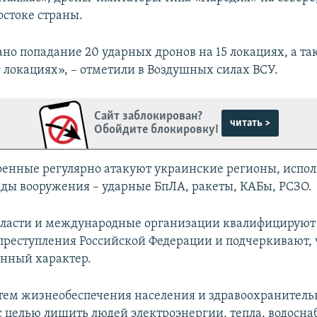
остоке страны.
но попадание 20 ударных дронов на 15 локациях, а т
9 локациях», – отметили в Воздушных силах ВСУ.
Сайт заблокирован?
читать >
Обойдите блокировку!
оенные регулярно атакуют украинские регионы, испол
ды вооружения – ударные БпЛА, ракеты, КАБы, РСЗО.
ласти и международные организации квалифицируют 
преступления Российской Федерации и подчеркивают, 
нный характер.
тем жизнеобеспечения населения и здравоохранител
 целью лишить людей электроэнергии, тепла, водосна