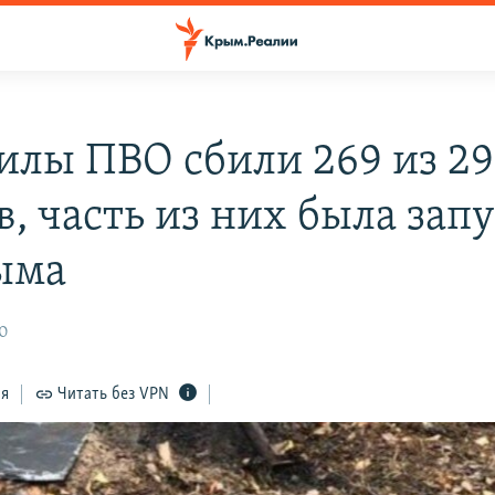
силы ПВО сбили 269 из 2
в, часть из них была зап
ыма
30
ся
Читать без VPN