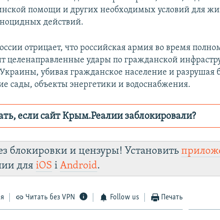
инской помощи и других необходимых условий для жи
еноцидных действий.
России отрицает, что российская армия во время полн
т целенаправленные удары по гражданской инфрастр
л Украины, убивая гражданское население и разрушая 
ие сады, объекты энергетики и водоснабжения.
ать, если сайт Крым.Реалии заблокировали?
ор пытается заблокировать
Крым.Реали
зеркаль
ез блокировки и цензуры! Установить
прилож
ydayz2w70yv.cloudfront.net/
лии для
iOS
і
Android
.
Telegram
Instagram
Viber
 VPN
.
ся
Читать без VPN
Follow us
Печать