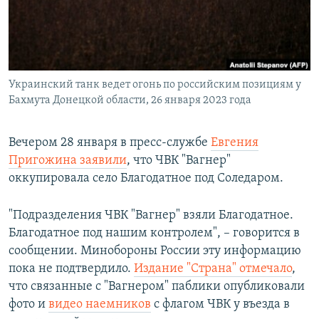
ПРИСОЕДИНЯЙТЕСЬ!
ПОБЕДИТЕЛЕЙ НЕ СУДЯТ?
КРЫМ.НЕПОКОРЕННЫЙ
ELIFBE
Украинский танк ведет огонь по российским позициям у
УКРАИНСКАЯ ПРОБЛЕМА КРЫМА
Бахмута Донецкой области, 26 января 2023 года
Все сайты RFE/RL
Вечером 28 января в пресс-службе
Евгения
Пригожина заявил
и
, что ЧВК "Вагнер"
оккупировала село Благодатное под Соледаром.
"Подразделения ЧВК "Вагнер" взяли Благодатное.
Благодатное под нашим контролем", – говорится в
сообщении. Минобороны России эту информацию
пока не подтвердило.
Издание "Страна" отмечало
,
что связанные с "Вагнером" паблики опубликовали
фото и
видео наемников
с флагом ЧВК у въезда в