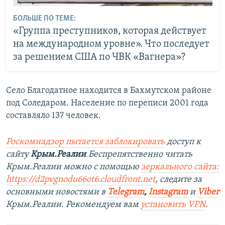
БОЛЬШЕ ПО ТЕМЕ:
«Группа преступников, которая действует
на международном уровне». Что последует
за решением США по ЧВК «Вагнера»?
Село Благодатное находится в Бахмутском районе
под Соледаром. Население по переписи 2001 года
составляло 137 человек.
Роскомнадзор пытается заблокировать
доступ к
сайту
Крым.Реалии
.
Беспрепятственно читать
Крым.Реалии можно с помощью
зеркального сайта:
https://d2pvgnodu66ot6.cloudfront.net
, следите за
основными новостями в
Telegram
,
Instagram
и
Viber
Крым.Реалии. Рекомендуем вам
установить VPN
.