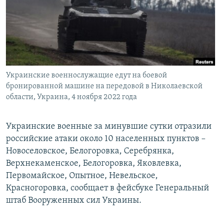
ПРИСОЕДИНЯЙТЕСЬ!
ПОБЕДИТЕЛЕЙ НЕ СУДЯТ?
КРЫМ.НЕПОКОРЕННЫЙ
ELIFBE
УКРАИНСКАЯ ПРОБЛЕМА КРЫМА
Все сайты RFE/RL
Украинские военнослужащие едут на боевой
бронированной машине на передовой в Николаевской
области, Украина, 4 ноября 2022 года
Украинские военные за минувшие сутки отразили
российские атаки около 10 населенных пунктов –
Новоселовское, Белогоровка, Серебрянка,
Верхнекаменское, Белогоровка, Яковлевка,
Первомайское, Опытное, Невельское,
Красногоровка, сообщает в фейсбуке Генеральный
штаб Вооруженных сил Украины.