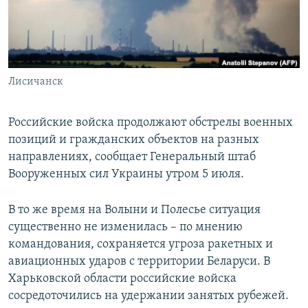
ПРИСОЕДИНЯЙТЕСЬ!
ПОБЕДИТЕЛЕЙ НЕ СУДЯТ?
КРЫМ.НЕПОКОРЕННЫЙ
ELIFBE
Лисичанск
УКРАИНСКАЯ ПРОБЛЕМА КРЫМА
Все сайты RFE/RL
Российские войска продолжают обстрелы военных
позиций и гражданских объектов на разных
направлениях, сообщает Генеральный штаб
Вооруженных сил Украины утром 5 июля.
В то же время на Волыни и Полесье ситуация
существенно не изменилась – по мнению
командования, сохраняется угроза ракетных и
авиационных ударов с территории Беларуси. В
Харьковской области российские войска
сосредоточились на удержании занятых рубежей.