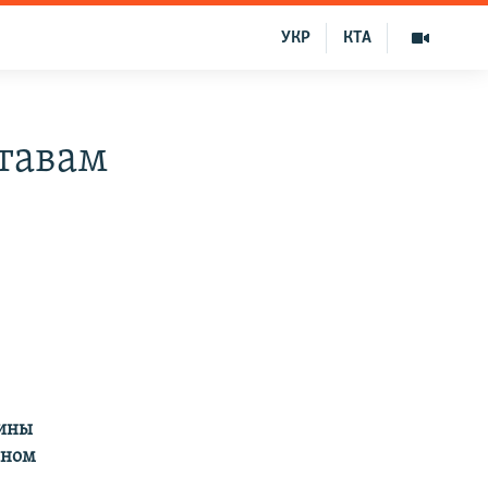
УКР
КТА
ставам
аины
нном