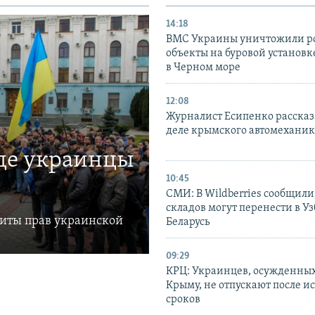
14:18
ВМС Украины уничтожили р
объекты на буровой установ
в Черном море
12:08
Журналист Есипенко рассказ
деле крымского автомехани
где украинцы
10:45
СМИ: В Wildberries сообщили,
складов могут перенести в У
щиты прав украинской
Беларусь
09:29
КРЦ: Украинцев, осужденных
Крыму, не отпускают после и
сроков