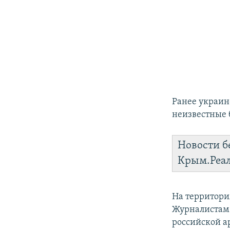
Ранее украин
неизвестные 
Новости б
Крым.Реа
На территори
Журналистам 
российской а