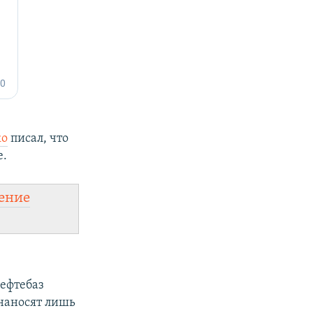
ко
писал, что
е.
ение
ефтебаз
 наносят лишь