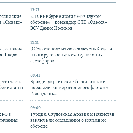
13:27
оссийские
«На Кинбурне армия РФ в глухой
ке «Сиваш»
обороне» – командир ОТК «Одесса»
ВСУ Денис Носиков
11:11
ал о новом
В Севастополе из-за отключений света
ка Шведа
планируют менять схему питания
светофоров
09:41
 что часть
Бровди: украинские беспилотники
збекистан и
поразили танкер «теневого флота» у
Геленджика
09:00
 РФ в
Турция, Саудовская Аравия и Пакистан
стечения
заключили соглашение о взаимной
обороне