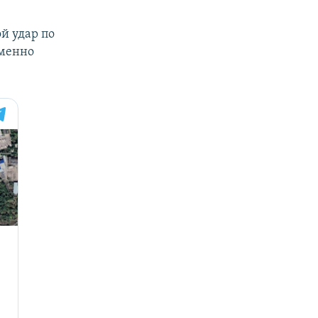
й удар по
еменно