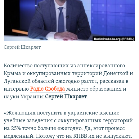
ПРИСОЕДИНЯЙТЕСЬ!
ПОБЕДИТЕЛЕЙ НЕ СУДЯТ?
КРЫМ.НЕПОКОРЕННЫЙ
ELIFBE
УКРАИНСКАЯ ПРОБЛЕМА КРЫМА
Все сайты RFE/RL
Сергей Шкарлет
Количество поступающих из аннексированного
Крыма и оккупированных территорий Донецкой и
Луганской областей ежегодно растет, рассказал в
интервью
Радіо Свобода
министр образования и
науки Украины
Сергей Шкарлет
.
«Желающих поступить в украинские высшие
учебные заведения с оккупированных территорий
на 25% точно больше ежегодно. Да, этот процесс
медленный. Потому что на КПВВ их не выпускают.