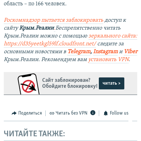
область – по 166 человек.
Роскомнадзор пытается заблокировать
доступ к
сайту
Крым.Реалии
.
Беспрепятственно читать
Крым.Реалии можно с помощью
зеркального сайта:
https://d35yeetkgl59lf.cloudfront.net/
следите за
основными новостями в
Telegram
,
Instagram
и
Viber
Крым.Реалии. Рекомендуем вам
установить VPN
.
Сайт заблокирован?
читать >
Обойдите блокировку!
Поделиться
Читать без VPN
Follow us
ЧИТАЙТЕ ТАКЖЕ: