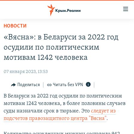
Доступность
ссылки
Вернуться
НОВОСТИ
к
НОВОСТИ
«Вясна»: в Беларуси за 2022 год
основному
СПЕЦПРОЕКТЫ
содержанию
осудили по политическим
ВОДА
Вернутся
ГРУЗ 200
мотивам 1242 человека
к
ИСТОРИЯ
КАРТА ВОЕННЫХ ОБЪЕКТОВ КРЫМА
главной
07 января 2023, 13:53
ЕЩЕ
11 ЛЕТ ОККУПАЦИИ КРЫМА. 11 ИСТОРИЙ СОПРОТИВЛЕНИЯ
навигации
Вернутся
Поделиться
Читать без VPN
РАДІО СВОБОДА
ИНТЕРАКТИВ
к
В Беларуси за 2022 год осудили по политическим
КАК ОБОЙТИ БЛОКИРОВКУ
ИНФОГРАФИКА
поиску
мотивам 1242 человека, в более половины случаев
ТЕЛЕПРОЕКТ КРЫМ.РЕАЛИИ
суды назначали срок в тюрьме. Это
следует из
Українською
подсчетов правозащитного центра "Вясна"
.
СОВЕТЫ ПРАВОЗАЩИТНИКОВ
Qırımtatar
ПРОПАВШИЕ БЕЗ ВЕСТИ