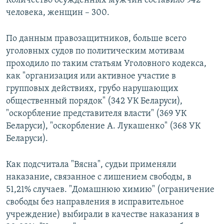
Количество осужденных мужчин составило 942
ПРИСОЕДИНЯЙТЕСЬ!
ПОБЕДИТЕЛЕЙ НЕ СУДЯТ?
человека, женщин – 300.
КРЫМ.НЕПОКОРЕННЫЙ
По данным правозащитников, больше всего
ELIFBE
уголовных судов по политическим мотивам
проходило по таким статьям Уголовного кодекса,
УКРАИНСКАЯ ПРОБЛЕМА КРЫМА
как "организация или активное участие в
Все сайты RFE/RL
групповых действиях, грубо нарушающих
общественный порядок" (342 УК Беларуси),
"оскорбление представителя власти" (369 УК
Беларуси), "оскорбление А. Лукашенко" (368 УК
Беларуси).
Как подсчитала "Вясна", судьи применяли
наказание, связанное с лишением свободы, в
51,21% случаев. "Домашнюю химию" (ограничение
свободы без направления в исправительное
учреждение) выбирали в качестве наказания в