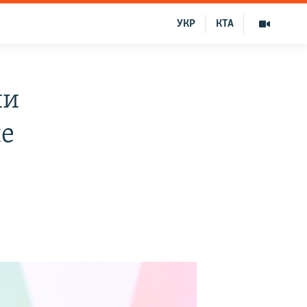
УКР
КТА
ии
не