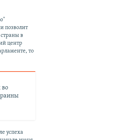
ю"
ии позволит
 страны в
кий центр
арламенте, то
 во
Украины
ле успеха