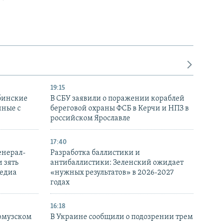
19:15
бинские
В СБУ заявили о поражении кораблей
нные с
береговой охраны ФСБ в Керчи и НПЗ в
российском Ярославле
17:40
енерал-
Разработка баллистики и
 зять
антибаллистики: Зеленский ожидает
медиа
«нужных результатов» в 2026-2027
годах
16:18
Ормузском
В Украине сообщили о подозрении трем