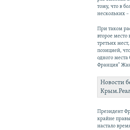
тому, что в б
нескольких –
При таком ра
второе место 
третьих мест
позицией, чт
одного места 
Франция" Жа
Новости б
Крым.Реа
Президент Фр
крайне правы
настало врем