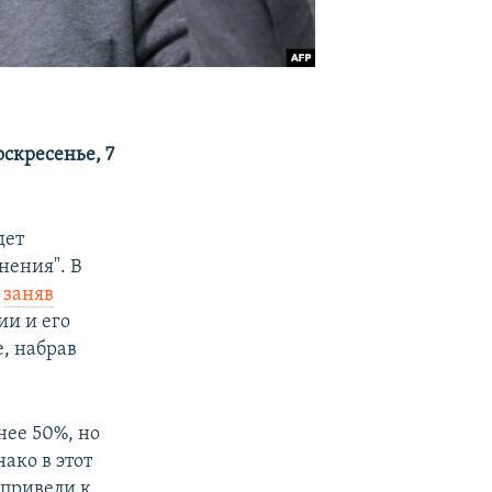
оскресенье, 7
дет
нения". В
,
заняв
ии и его
, набрав
нее 50%, но
ако в этот
 привели к