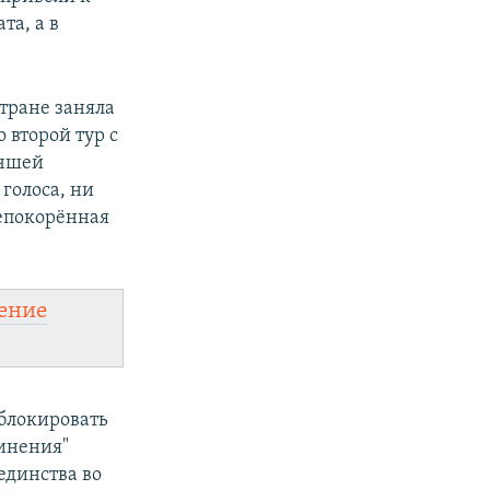
та, а в
тране заняла
 второй тур с
учшей
голоса, ни
Непокорённая
ение
блокировать
динения"
единства во