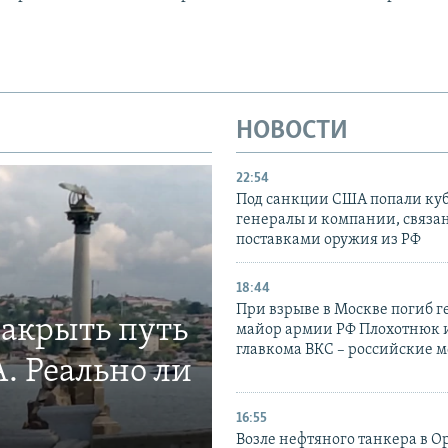
НОВОСТИ
22:54
Под санкции США попали ку
генералы и компании, связа
поставками оружия из РФ
18:44
При взрыве в Москве погиб г
закрыть путь
майор армии РФ Плохотнюк и
главкома ВКС – российские 
. Реально ли
16:55
Возле нефтяного танкера в 