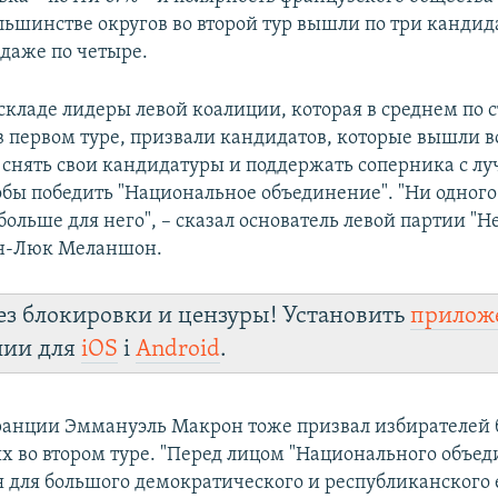
ольшинстве округов во второй тур вышли по три кандида
 даже по четыре.
складе лидеры левой коалиции, которая в среднем по с
в первом туре, призвали кандидатов, которые вышли во
, снять свои кандидатуры и поддержать соперника с л
обы победить "Национальное объединение". "Ни одного 
больше для него", – сказал основатель левой партии "
н-Люк Меланшон.
ез блокировки и цензуры! Установить
прилож
лии для
iOS
і
Android
.
анции Эммануэль Макрон тоже призвал избирателей 
х во втором туре. "Перед лицом "Национального объе
я для большого демократического и республиканского 