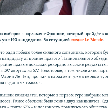
ра выборов в парламент Франции, который пройдёт в в
ь уже 190 кандидатов. За ситуацией
следит Le Monde
.
это ради победы более сильного соперника, который бу
ь кандидату от крайне правого "Национального объеди
крайне правые показали рекордно высокие результаты
в 297 округах из 577. Некоторые, в том числе лицо парт
 Марин Ле Пен, прошли в парламент уже в первом туре
ны поданных голосов.
р вышли кандидаты, которые в первом туре набрали ме
олосов. Ранее обычной была гонка двух кандидатов. Одн
вка – почти 67% – и полярность французского общества