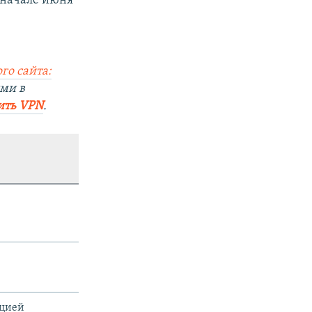
 начале июня
го сайта:
ми в
ить VPN
.
ацией