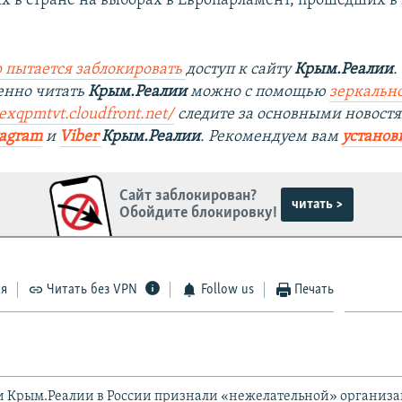
х в стране на выборах в Европарламент, прошедших в
 пытается заблокировать
доступ к сайту
Крым.Реалии
.
енно читать
Крым.Реалии
можно с помощью
зеркально
4exqpmtvt.cloudfront.net/
следите за основными новостя
tagram
и
Viber
Крым.Реалии
. Рекомендуем вам
установ
Сайт заблокирован?
читать >
Обойдите блокировку!
ся
Читать без VPN
Follow us
Печать
и Крым.Реалии в России признали «нежелательной» организ