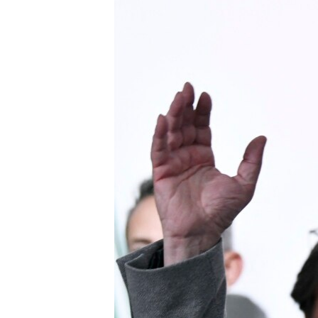
ПОБЕДИТЕЛЕЙ НЕ СУДЯТ?
КРЫМ.НЕПОКОРЕННЫЙ
ELIFBE
УКРАИНСКАЯ ПРОБЛЕМА КРЫМА