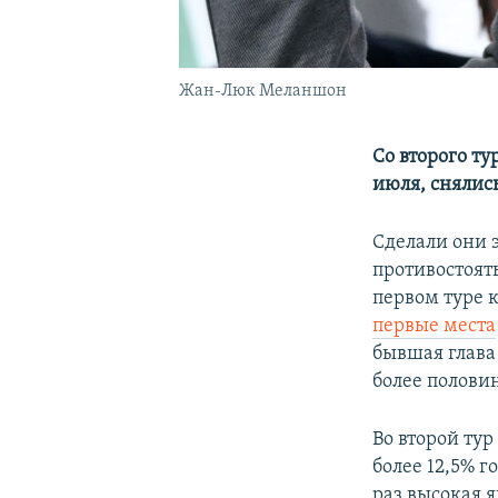
Жан-Люк Меланшон
Со второго ту
июля, снялис
Сделали они 
противостоят
первом туре 
первые места
бывшая глава
более полови
Во второй ту
более 12,5% г
раз высокая я