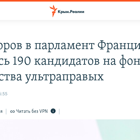
оров в парламент Франц
сь 190 кандидатов на фо
ства ультраправых
6:55
ся
Читать без VPN