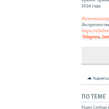
крайне правы
2024 года.
Роскомнадзор
Беспрепятств
https://d3nlx
Telegram
,
Ins
Поделить
ПО ТЕМЕ
Радио Свобода 