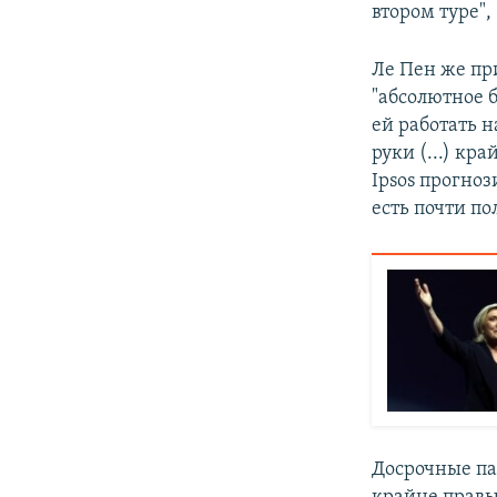
втором туре", 
Ле Пен же пр
"абсолютное б
ей работать 
руки (...) кр
Ipsos прогно
есть почти по
Досрочные па