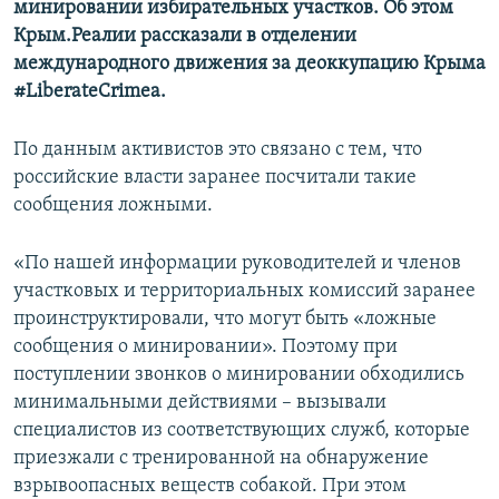
минировании избирательных участков. Об этом
ПРИСОЕДИНЯЙТЕСЬ!
ПОБЕДИТЕЛЕЙ НЕ СУДЯТ?
Крым.Реалии рассказали в отделении
КРЫМ.НЕПОКОРЕННЫЙ
международного движения за деоккупацию Крыма
#LiberateCrimea.
ELIFBE
УКРАИНСКАЯ ПРОБЛЕМА КРЫМА
По данным активистов это связано с тем, что
Все сайты RFE/RL
российские власти заранее посчитали такие
сообщения ложными.
«По нашей информации руководителей и членов
участковых и территориальных комиссий заранее
проинструктировали, что могут быть «ложные
сообщения о минировании». Поэтому при
поступлении звонков о минировании обходились
минимальными действиями – вызывали
специалистов из соответствующих служб, которые
приезжали с тренированной на обнаружение
взрывоопасных веществ собакой. При этом