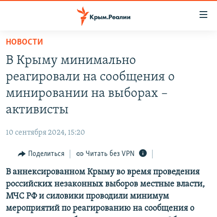
Доступность
ссылки
Вернуться
НОВОСТИ
к
НОВОСТИ
В Крыму минимально
основному
СПЕЦПРОЕКТЫ
содержанию
реагировали на сообщения о
ВОДА
Вернутся
ГРУЗ 200
минировании на выборах –
к
ИСТОРИЯ
КАРТА ВОЕННЫХ ОБЪЕКТОВ КРЫМА
активисты
главной
ЕЩЕ
11 ЛЕТ ОККУПАЦИИ КРЫМА. 11 ИСТОРИЙ СОПРОТИВЛЕНИЯ
навигации
10 сентября 2024, 15:20
Вернутся
РАДІО СВОБОДА
ИНТЕРАКТИВ
к
Поделиться
Читать без VPN
КАК ОБОЙТИ БЛОКИРОВКУ
ИНФОГРАФИКА
поиску
В аннексированном Крыму во время проведения
ТЕЛЕПРОЕКТ КРЫМ.РЕАЛИИ
Українською
российских незаконных выборов местные власти,
СОВЕТЫ ПРАВОЗАЩИТНИКОВ
МЧС РФ и силовики проводили минимум
Qırımtatar
мероприятий по реагированию на сообщения о
ПРОПАВШИЕ БЕЗ ВЕСТИ