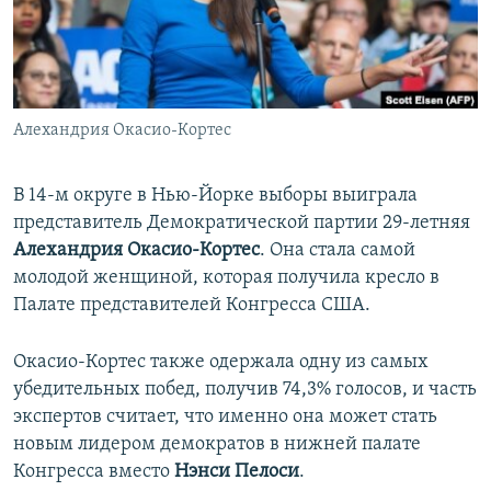
ПРИСОЕДИНЯЙТЕСЬ!
ПОБЕДИТЕЛЕЙ НЕ СУДЯТ?
КРЫМ.НЕПОКОРЕННЫЙ
ELIFBE
Алехандрия Окасио-Кортес
УКРАИНСКАЯ ПРОБЛЕМА КРЫМА
Все сайты RFE/RL
В 14-м округе в Нью-Йорке выборы выиграла
представитель Демократической партии 29-летняя
Алехандрия Окасио-Кортес
. Она стала самой
молодой женщиной, которая получила кресло в
Палате представителей Конгресса США.
Окасио-Кортес также одержала одну из самых
убедительных побед, получив 74,3% голосов, и часть
экспертов считает, что именно она может стать
новым лидером демократов в нижней палате
Конгресса вместо
Нэнси Пелоси
.