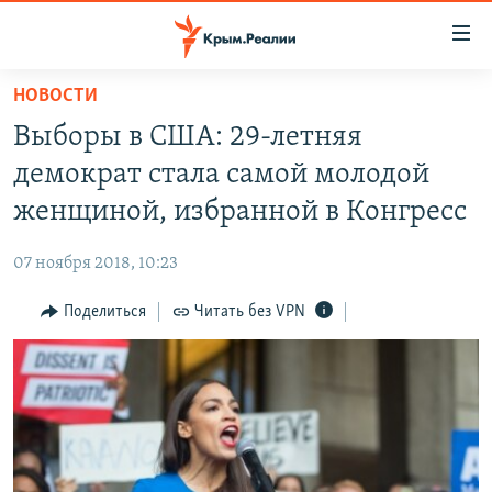
Доступность
ссылки
Вернуться
НОВОСТИ
к
НОВОСТИ
Выборы в США: 29-летняя
основному
СПЕЦПРОЕКТЫ
содержанию
демократ стала самой молодой
ВОДА
Вернутся
ГРУЗ 200
женщиной, избранной в Конгресс
к
ИСТОРИЯ
КАРТА ВОЕННЫХ ОБЪЕКТОВ КРЫМА
главной
07 ноября 2018, 10:23
ЕЩЕ
11 ЛЕТ ОККУПАЦИИ КРЫМА. 11 ИСТОРИЙ СОПРОТИВЛЕНИЯ
навигации
Вернутся
Поделиться
Читать без VPN
РАДІО СВОБОДА
ИНТЕРАКТИВ
к
КАК ОБОЙТИ БЛОКИРОВКУ
ИНФОГРАФИКА
поиску
ТЕЛЕПРОЕКТ КРЫМ.РЕАЛИИ
Українською
СОВЕТЫ ПРАВОЗАЩИТНИКОВ
Qırımtatar
ПРОПАВШИЕ БЕЗ ВЕСТИ