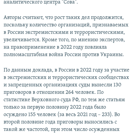
аналитического центра "Сова".
ПРИСОЕДИНЯЙТЕСЬ!
ПОБЕДИТЕЛЕЙ НЕ СУДЯТ?
КРЫМ.НЕПОКОРЕННЫЙ
Авторы считают, что рост таких дел продолжится,
поскольку количество организаций, признаваемых
ELIFBE
в России экстремистскими и террористическими,
УКРАИНСКАЯ ПРОБЛЕМА КРЫМА
увеличивается. Кроме того, по мнению экспертов,
Все сайты RFE/RL
на правоприменение в 2022 году повлияла
полномасштабная война России против Украины.
По данным доклада, в России в 2022 году за участие
в экстремистских и террористических сообществах
и запрещенных организациях суды вынесли 130
приговоров в отношении 264 человек. По
статистике Верховного суда РФ, по тем же статьям
только за первую половину 2022 года было
осуждено 155 человек (за весь 2021 год – 233). Во
второй половине года приговоры выносились с
такой же частотой, при этом число осужденных