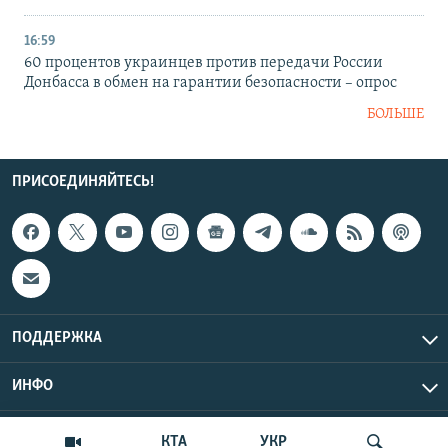
16:59
60 процентов украинцев против передачи России
Донбасса в обмен на гарантии безопасности – опрос
БОЛЬШЕ
ПРИСОЕДИНЯЙТЕСЬ!
ПОДДЕРЖКА
ИНФО
UTC+3
Copyright Крым.Реалии, 2026 | Все права защищены.
КТА
УКР