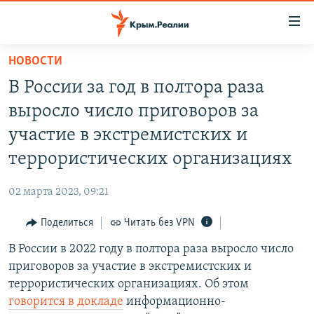
Доступность
ссылки
Вернуться
НОВОСТИ
к
НОВОСТИ
В России за год в полтора раза
основному
СПЕЦПРОЕКТЫ
содержанию
выросло число приговоров за
ВОДА
Вернутся
ГРУЗ 200
участие в экстремистских и
к
ИСТОРИЯ
КАРТА ВОЕННЫХ ОБЪЕКТОВ КРЫМА
террористических организациях
главной
ЕЩЕ
11 ЛЕТ ОККУПАЦИИ КРЫМА. 11 ИСТОРИЙ СОПРОТИВЛЕНИЯ
навигации
02 марта 2023, 09:21
Вернутся
РАДІО СВОБОДА
ИНТЕРАКТИВ
к
Поделиться
Читать без VPN
КАК ОБОЙТИ БЛОКИРОВКУ
ИНФОГРАФИКА
поиску
В России в 2022 году в полтора раза выросло число
ТЕЛЕПРОЕКТ КРЫМ.РЕАЛИИ
Українською
приговоров за участие в экстремистских и
СОВЕТЫ ПРАВОЗАЩИТНИКОВ
террористических организациях. Об этом
Qırımtatar
говорится в докладе
информационно-
ПРОПАВШИЕ БЕЗ ВЕСТИ