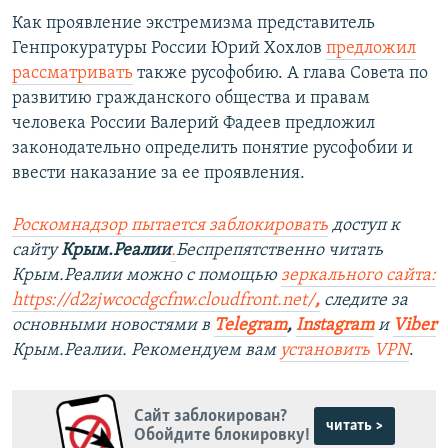
Как проявление экстремизма представитель
Генпрокуратуры России Юрий Хохлов
предложил
рассматривать
также русофобию. А глава Совета по
развитию гражданского общества и правам
человека России Валерий Фадеев предложил
законодательно определить понятие русофобии и
ввести наказание за ее проявления.
Роско
мнадзор пытается заблокировать
доступ к
сайту
Крым.Реалии
.
Беспрепятственно читать
Крым.Реалии можно с помощью
зеркального сайта:
https://d2zjwcocdgcfnw.cloudfront.net/
,
следите за
основными новостями в
Telegram
,
Instagram
и
Viber
Крым.Реалии. Рекомендуем вам
установить VPN
.
Сайт заблокирован?
читать >
Обойдите блокировку!