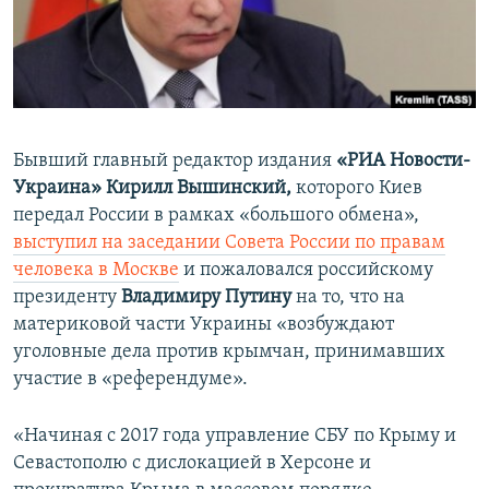
ПРИСОЕДИНЯЙТЕСЬ!
ПОБЕДИТЕЛЕЙ НЕ СУДЯТ?
КРЫМ.НЕПОКОРЕННЫЙ
ELIFBE
УКРАИНСКАЯ ПРОБЛЕМА КРЫМА
Бывший главный редактор издания
«РИА Новости-
Все сайты RFE/RL
Украина» Кирилл Вышинский,
которого Киев
передал России в рамках «большого обмена»,
выступил на заседании Совета России по правам
человека в Москве
и пожаловался российскому
президенту
Владимиру Путину
на то,
что на
материковой части Украины «возбуждают
уголовные дела против крымчан, принимавших
участие в «референдуме».
«Начиная с 2017 года управление СБУ по Крыму и
Севастополю с дислокацией в Херсоне и